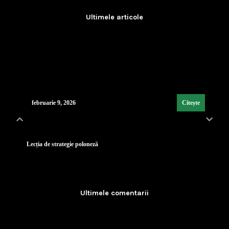
Ultimele articole
Lecția de strategie poloneză
...
februarie 9, 2026
Citește
Industria de Apărare: De la Silozuri Rigide la Ec
...
Ultimele comentarii