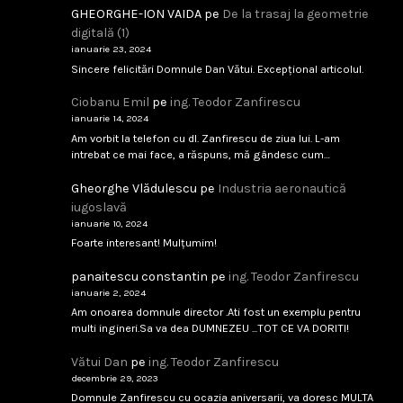
februarie 9, 2026
Citește
GHEORGHE-ION VAIDA
pe
De la trasaj la geometrie
digitală (1)
ianuarie 23, 2024
Analfabetism Strategic
Sincere felicitări Domnule Dan Vătui. Excepțional articolul.
...
Ciobanu Emil
pe
ing. Teodor Zanfirescu
ianuarie 14, 2024
februarie 8, 2026
Citește
Am vorbit la telefon cu dl. Zanfirescu de ziua lui. L-am
intrebat ce mai face, a răspuns, mă gândesc cum…
Gheorghe Vlădulescu
pe
Industria aeronautică
IAR-99 SM – scandal tehnic sau birocratic?
iugoslavă
...
ianuarie 10, 2024
Foarte interesant! Mulțumim!
februarie 8, 2026
Citește
panaitescu constantin
pe
ing. Teodor Zanfirescu
ianuarie 2, 2024
Am onoarea domnule director .Ati fost un exemplu pentru
multi ingineri.Sa va dea DUMNEZEU ...TOT CE VA DORITI!
Singapore 1994
Vătui Dan
pe
ing. Teodor Zanfirescu
...