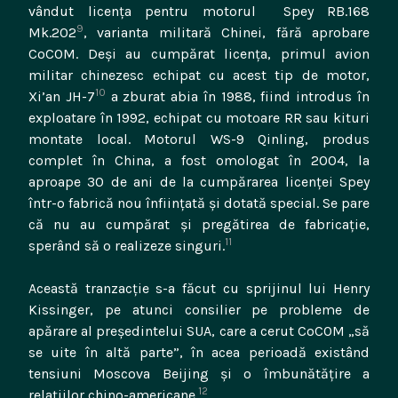
vândut licența pentru motorul Spey RB.168
9
Mk.202
, varianta militară Chinei, fără aprobare
CoCOM. Deși au cumpărat licența, primul avion
militar chinezesc echipat cu acest tip de motor,
10
Xi’an JH-7
a zburat abia în 1988, fiind introdus în
exploatare în 1992, echipat cu motoare RR sau kituri
montate local. Motorul WS-9 Qinling, produs
complet în China, a fost omologat în 2004, la
aproape 30 de ani de la cumpărarea licenței Spey
într-o fabrică nou înființată și dotată special. Se pare
că nu au cumpărat și pregătirea de fabricație,
11
sperând să o realizeze singuri.
Această tranzacție s-a făcut cu sprijinul lui
H
enry
Kissinger, pe atunci consilier pe probleme de
apărare al președintelui SUA, care a cerut CoCOM „să
se uite în altă parte”, în acea perioadă existând
tensiuni Moscova Beijing și o îmbunătățire a
12
relațiilor chino-americane.