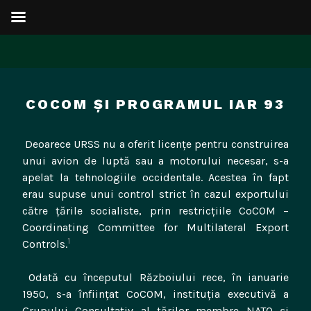
Sari
la
COCOM ȘI PROGRAMUL IAR 93
conținut
Deoarece URSS nu a oferit licențe pentru construirea
unui avion de luptă sau a motorului necesar, s-a
apelat la tehnologiile occidentale. Acestea în fapt
erau supuse unui control strict în cazul exportului
către țările socialiste, prin restricțiile CoCOM –
Coordinating Committee for Multilateral Export
1
Controls.
Odată cu începutul Războiului rece, în ianuarie
1950, s-a înființat CoCOM, instituția executivă a
Grupului Consultativ al țărilor membre NATO și