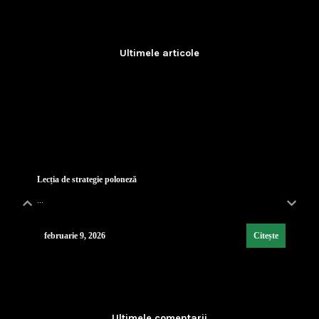
Ultimele articole
Lecția de strategie poloneză
...
februarie 9, 2026
Citește
Industria de Apărare: De la Silozuri Rigide la Ec
...
Ultimele comentarii