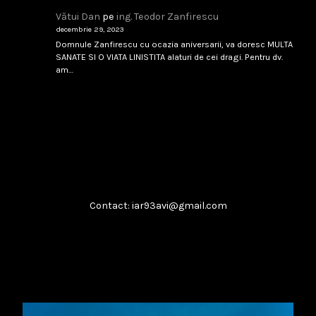
Vătui Dan
pe
ing. Teodor Zanfirescu
...
decembrie 29, 2023
Domnule Zanfirescu cu ocazia aniversarii, va doresc MULTA
februarie 8, 2026
Citește
SANATE SI O VIATA LINISTITA alaturi de cei dragi. Pentru dv.
am…
Boeing T-7A
...
februarie 8, 2026
Citește
Contact: iar93avi@gmail.com
​IAR-99 SM: Soluția „Block Upgrade”
...
februarie 8, 2026
Citește