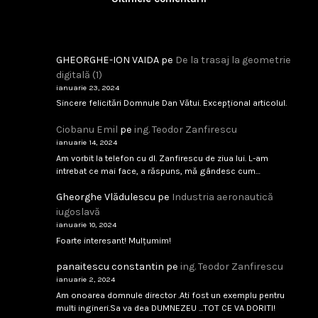
februarie 9, 2026
Citește
GHEORGHE-ION VAIDA
pe
De la trasaj la geometrie
digitală (1)
ianuarie 23, 2024
Analfabetism Strategic
Sincere felicitări Domnule Dan Vătui. Excepțional articolul.
...
Ciobanu Emil
pe
ing. Teodor Zanfirescu
ianuarie 14, 2024
februarie 8, 2026
Citește
Am vorbit la telefon cu dl. Zanfirescu de ziua lui. L-am
intrebat ce mai face, a răspuns, mă gândesc cum…
Gheorghe Vlădulescu
pe
Industria aeronautică
IAR-99 SM – scandal tehnic sau birocratic?
iugoslavă
...
ianuarie 10, 2024
Foarte interesant! Mulțumim!
februarie 8, 2026
Citește
panaitescu constantin
pe
ing. Teodor Zanfirescu
ianuarie 2, 2024
Am onoarea domnule director .Ati fost un exemplu pentru
multi ingineri.Sa va dea DUMNEZEU ...TOT CE VA DORITI!
Singapore 1994