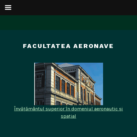
Sari
la
FACULTATEA AERONAVE
conținut
Învățământul superior în domeniul aeronautic și
spațial