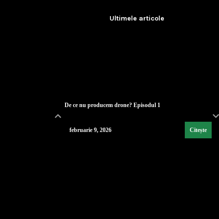
Ultimele articole
De ce nu producem drone? Episodul 1
februarie 9, 2026
Citește
Lecția de strategie poloneză
...
februarie 9, 2026
Citește