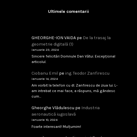
Ultimele comentarii
GHEORGHE-ION VAIDA
pe
De la trasaj la
geometrie digitală (1)
ianuarie 23, 2024
Sincere felicitări Domnule Dan Vătui. Excepțional
articolul.
Ciobanu Emil
pe
ing. Teodor Zanfirescu
ianuarie 14, 2024
Am vorbit la telefon cu dl. Zanfirescu de ziua lui. L-
am intrebat ce mai face, a răspuns, mă gândesc
cum…
Gheorghe Vlădulescu
pe
Industria
aeronautică iugoslavă
ianuarie 10, 2024
Foarte interesant! Mulțumim!