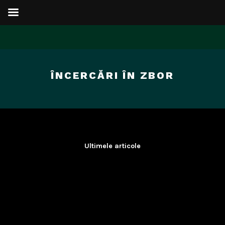
Sari
la
ÎNCERCĂRI ÎN ZBOR
conținut
Ultimele articole