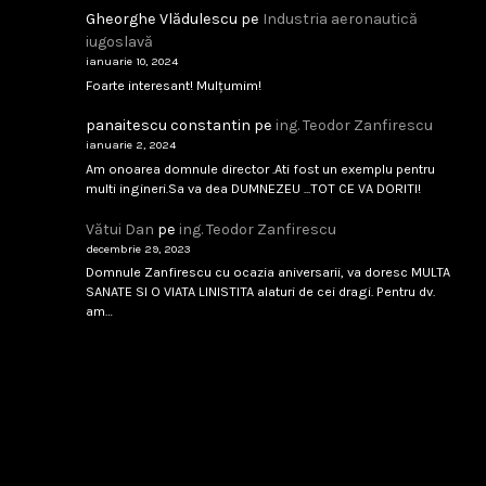
Gheorghe Vlădulescu
pe
Industria aeronautică
Analfabetism Strategic
iugoslavă
...
ianuarie 10, 2024
Foarte interesant! Mulțumim!
februarie 8, 2026
Citește
panaitescu constantin
pe
ing. Teodor Zanfirescu
ianuarie 2, 2024
Am onoarea domnule director .Ati fost un exemplu pentru
multi ingineri.Sa va dea DUMNEZEU ...TOT CE VA DORITI!
IAR-99 SM – scandal tehnic sau birocratic?
Vătui Dan
pe
ing. Teodor Zanfirescu
...
decembrie 29, 2023
Domnule Zanfirescu cu ocazia aniversarii, va doresc MULTA
februarie 8, 2026
Citește
SANATE SI O VIATA LINISTITA alaturi de cei dragi. Pentru dv.
am…
Singapore 1994
...
februarie 8, 2026
Citește