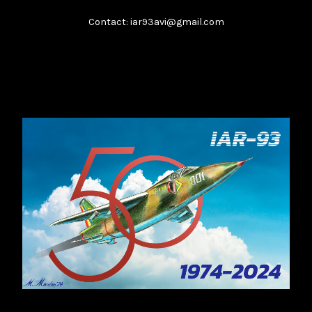
Contact: iar93avi@gmail.com
Boeing T-7A
...
februarie 8, 2026
Citește
​IAR-99 SM: Soluția „Block Upgrade”
...
februarie 8, 2026
Citește
Analiza unui impas
...