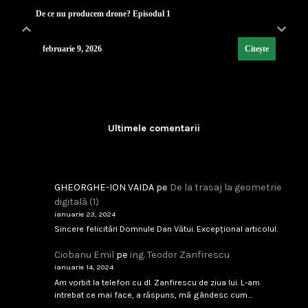
De ce nu producem drone? Episodul 1
februarie 9, 2026
Citește
Lecția de strategie poloneză
...
Ultimele comentarii
februarie 9, 2026
Citește
GHEORGHE-ION VAIDA
pe
De la trasaj la geometrie
digitală (1)
ianuarie 23, 2024
Industria de Apărare: De la Silozuri Rigide la Ec
Sincere felicitări Domnule Dan Vătui. Excepțional articolul.
...
Ciobanu Emil
pe
ing. Teodor Zanfirescu
ianuarie 14, 2024
februarie 9, 2026
Citește
Am vorbit la telefon cu dl. Zanfirescu de ziua lui. L-am
intrebat ce mai face, a răspuns, mă gândesc cum…