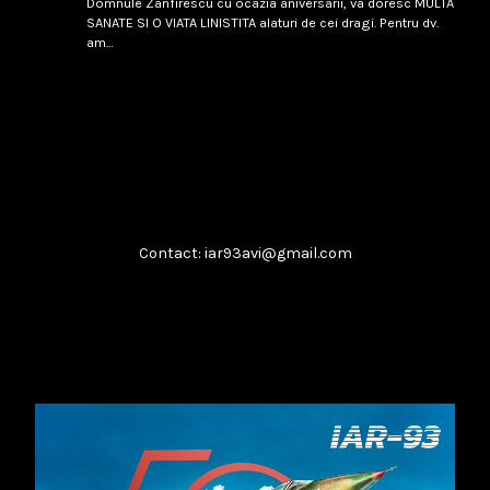
Domnule Zanfirescu cu ocazia aniversarii, va doresc MULTA
februarie 8, 2026
Citește
SANATE SI O VIATA LINISTITA alaturi de cei dragi. Pentru dv.
am…
Singapore 1994
...
februarie 8, 2026
Citește
Contact: iar93avi@gmail.com
Boeing T-7A
...
februarie 8, 2026
Citește
​IAR-99 SM: Soluția „Block Upgrade”
...