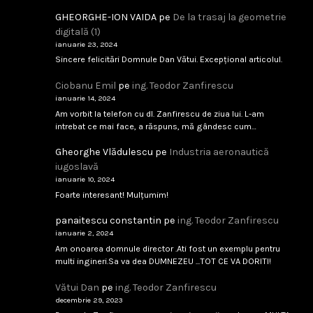
GHEORGHE-ION VAIDA
pe
De la trasaj la geometrie
digitală (1)
ianuarie 23, 2024
Industria de Apărare: De la Silozuri Rigide la Ec
Sincere felicitări Domnule Dan Vătui. Excepțional articolul.
...
Ciobanu Emil
pe
ing. Teodor Zanfirescu
ianuarie 14, 2024
februarie 9, 2026
Citește
Am vorbit la telefon cu dl. Zanfirescu de ziua lui. L-am
intrebat ce mai face, a răspuns, mă gândesc cum…
Gheorghe Vlădulescu
pe
Industria aeronautică
Analfabetism Strategic
iugoslavă
...
ianuarie 10, 2024
Foarte interesant! Mulțumim!
februarie 8, 2026
Citește
panaitescu constantin
pe
ing. Teodor Zanfirescu
ianuarie 2, 2024
Am onoarea domnule director .Ati fost un exemplu pentru
multi ingineri.Sa va dea DUMNEZEU ...TOT CE VA DORITI!
IAR-99 SM – scandal tehnic sau birocratic?
Vătui Dan
pe
ing. Teodor Zanfirescu
...
decembrie 29, 2023