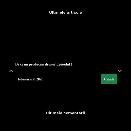
Ultimele articole
De ce nu producem drone? Episodul 1
februarie 9, 2026
Citește
Lecția de strategie poloneză
...
Ultimele comentarii
februarie 9, 2026
Citește