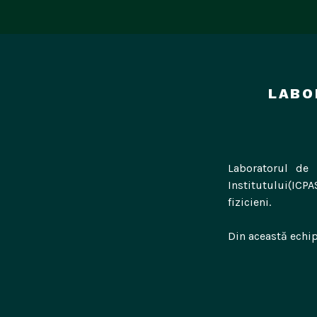
Sari
la
conținut
LABO
Laboratorul de m
Institutului(ICP
fizicieni.
Din această echi
ing. M