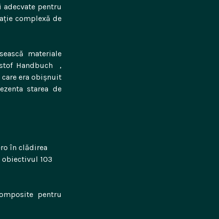
i adecvate pentru
alație complexă de
osească materiale
kstof Handbuch ,
. care era obișnuit
rezenta starea de
ro în clădirea
 obiectivul 103
 composite pentru