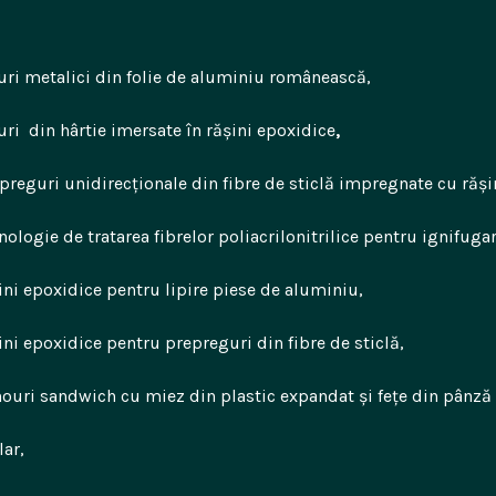
lici din folie de aluminiu românească,
ârtie imersate în rășini epoxidice
,
preguri unidirecționale din fibre de sticlă impregnate cu răși
nologie de tratarea fibrelor poliacrilonitrilice pentru ignifugar
ini epoxidice pentru lipire piese de aluminiu,
ini epoxidice pentru prepreguri din fibre de sticlă,
ouri sandwich cu miez din plastic expandat și fețe din pânză
r,