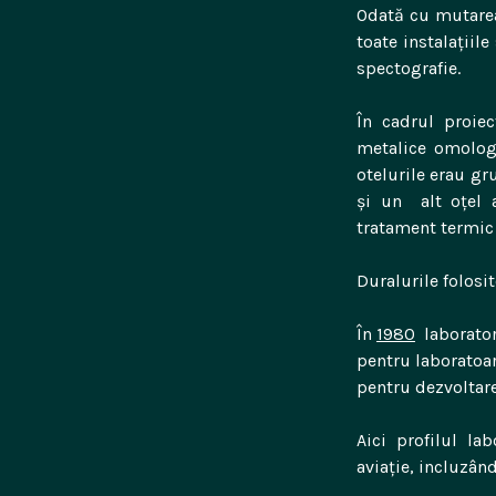
Odată cu mutarea
toate instalațiil
spectografie.
În cadrul proiec
metalice omolog
otelurile erau gru
și un alt oțel a
tratament termic 
Duralurile folosit
În
1980
laborator
pentru laboratoa
pentru dezvoltare
Aici profilul la
aviație, incluzân