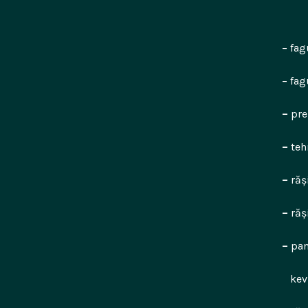
– faguri meta
– faguri din h
–
pre
–
teh
–
răș
–
răș
–
pan
kevla