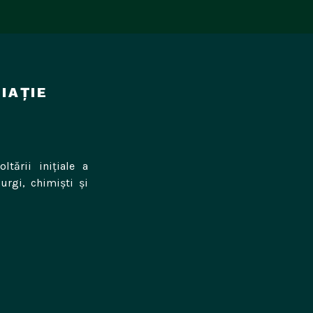
IAȚIE
ltării inițiale a
urgi, chimiști și