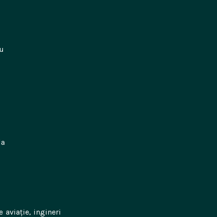
cu
,
la
 aviație, ingineri