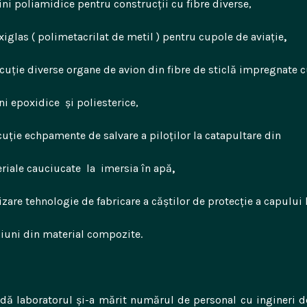
ini poliamidice pentru construcții cu fibre diverse,
xiglas ( polimetacrilat de metil ) pentru cupole de aviație
,
cuție diverse organe de avion din fibre de sticlă impregnate 
dice și poliesterice,
cuție echpamente de salvare a piloților la catapultare din
uciucate la imersia în apă
izare tehnologie de fabricare a căștilor de protecție a capului 
n material compozite.
dă laboratorul și-a mărit numărul de personal cu ingineri de