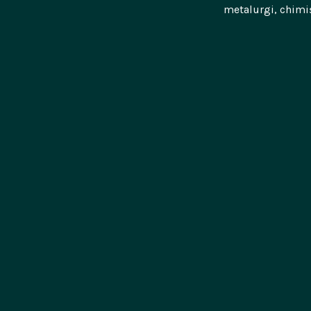
metalurgi, chimiș
ing. 
ing. 
ing. 
ing.
ing. 
ing.
ing
chim.