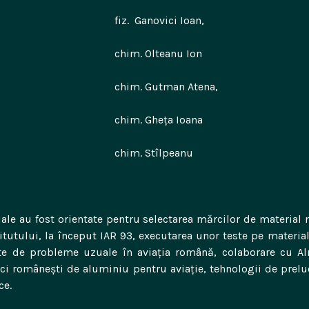
fiz. Ganovici Ioan,
 Olteanu Ion
 Gutman Atena,
 Gheța Ioana
. Stîlpeanu
iale au fost orientate pentru selectarea mărcilor de material n
titutului, la început IAR 93, executarea unor teste pe materia
ate de probleme uzuale în aviația română, colaborare cu Al
ci românești de aluminiu pentru aviație, tehnologii de preluc
ce.