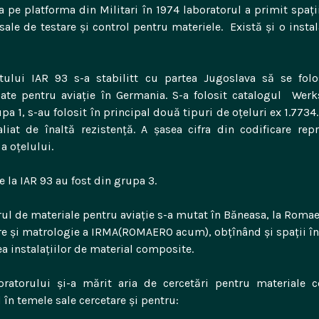
 pe platforma din Militari în 1974 laboratorul a primit spați
e sale de testare și control pentru materiele. Există și o inst
tului IAR 93 s-a stabilitt cu partea Jugoslava să se fol
ate pentru aviație în Germania. S-a folosit catalogul Wer
pa 1, s-au folosit în principal două tipuri de oțeluri ex 1.7734
liat de înaltă rezistență. A șasea cifra din codificare rep
a oțelului.
e la IAR 93 au fost din grupa 3.
ul de materiale pentru aviație s-a mutat în Băneasa, la Romae
re și matrologie a IRMA(ROMAERO acum), obțînând și spații în
a instalațiilor de material composite.
boratorului și-a mărit aria de cercetări pentru materiale
d în temele sale cercetare și pentru: