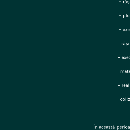
–
răș
–
ple
–
exe
rășini epoxi
–
exe
materiale ca
–
real
coliziuni di
În această perioa