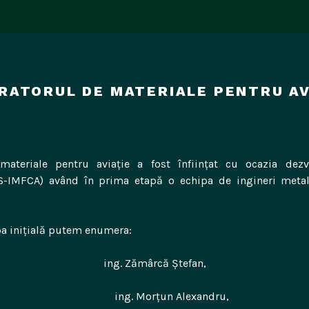
RATORUL DE MATERIALE PENTRU AV
ateriale pentru aviație a fost înființat cu ocazia dezvo
AS-IMFCA) având în prima etapă o echipa de ingineri metal
pa inițială putem enumera:
ing. Zămârcă Ștefan,
orțun Alexandru,