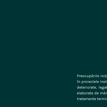
chim.
chim.
chim.
chim
Preocupările iniț
în proiectele Ins
deteriorate, leg
elaborate de măr
tratamente termi