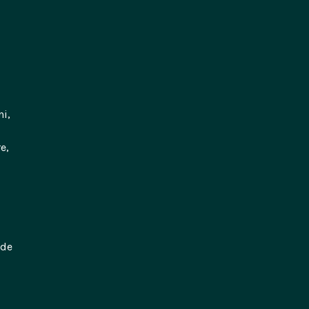
ni,
e,
 de