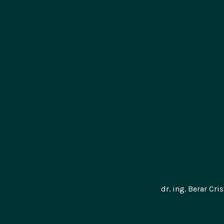
chim.
chim.
chim. 
chim. 
chim. 
teh. 
lab. 
dr. ing. Berar Cri