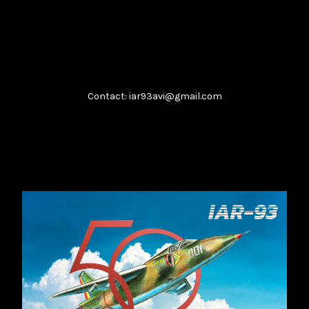
Boeing T-7A
...
februarie 8, 2026
Citește
Contact: iar93avi@gmail.com
​IAR-99 SM: Soluția „Block Upgrade”
...
februarie 8, 2026
Citește
Analiza unui impas
...
februarie 8, 2026
Citește