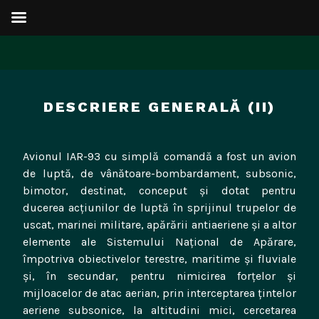
Sari
la
DESCRIERE GENERALĂ (II)
conținut
Avionul IAR-93 cu simplă comandă a fost un avion
de luptă, de vânătoare-bombardament, subsonic,
bimotor, destinat, conceput și dotat pentru
ducerea acțiunilor de luptă în sprijinul trupelor de
uscat, marinei militare, apărării antiaeriene și a altor
elemente ale Sistemului Național de Apărare,
împotriva obiectivelor terestre, maritime și fluviale
și, în secundar, pentru nimicirea forțelor și
mijloacelor de atac aerian, prin interceptarea țintelor
aeriene subsonice, la altitudini mici, cercetarea