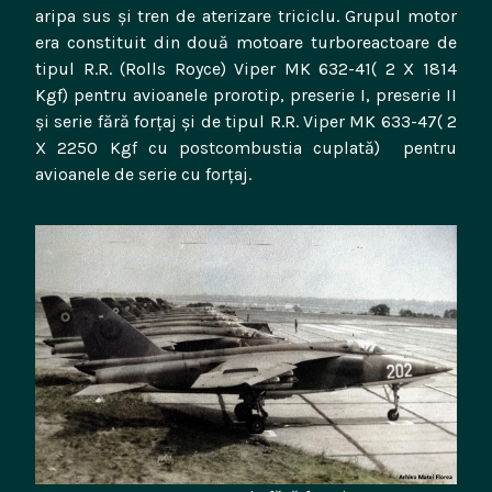
aripa sus și tren de aterizare triciclu. Grupul motor
era constituit din două motoare turboreactoare de
tipul R.R. (Rolls Royce) Viper MK 632-41( 2 X 1814
Kgf) pentru avioanele prorotip, preserie I, preserie II
și serie fără forțaj și de tipul R.R. Viper MK 633-47( 2
X 2250 Kgf cu postcombustia cuplată) pentru
avioanele de serie cu forțaj.