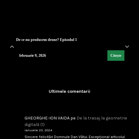
Lecția de strategie poloneză
...
februarie 9, 2026
Citește
Industria de Apărare: De la Silozuri Rigide la Ec
...
Ultimele comentarii
februarie 9, 2026
Citește
GHEORGHE-ION VAIDA
pe
De la trasaj la geometrie
digitală (1)
ianuarie 23, 2024