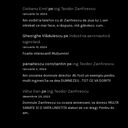
Analfabetism Strategic
Sincere felicitări Domnule Dan Vătui. Excepțional articolul.
...
Ciobanu Emil
pe
ing. Teodor Zanfirescu
ianuarie 14, 2024
februarie 8, 2026
Citește
Am vorbit la telefon cu dl. Zanfirescu de ziua lui. L-am
intrebat ce mai face, a răspuns, mă gândesc cum…
Gheorghe Vlădulescu
pe
Industria aeronautică
IAR-99 SM – scandal tehnic sau birocratic?
iugoslavă
...
ianuarie 10, 2024
Foarte interesant! Mulțumim!
februarie 8, 2026
Citește
panaitescu constantin
pe
ing. Teodor Zanfirescu
ianuarie 2, 2024
Am onoarea domnule director .Ati fost un exemplu pentru
multi ingineri.Sa va dea DUMNEZEU ...TOT CE VA DORITI!
Singapore 1994
Vătui Dan
pe
ing. Teodor Zanfirescu
...
decembrie 29, 2023
Domnule Zanfirescu cu ocazia aniversarii, va doresc MULTA
februarie 8, 2026
Citește
SANATE SI O VIATA LINISTITA alaturi de cei dragi. Pentru dv.
am…