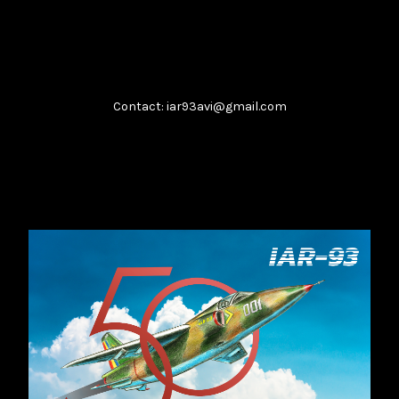
februarie 8, 2026
Citește
Contact: iar93avi@gmail.com
Boeing T-7A
...
februarie 8, 2026
Citește
​IAR-99 SM: Soluția „Block Upgrade”
...
februarie 8, 2026
Citește
Analiza unui impas