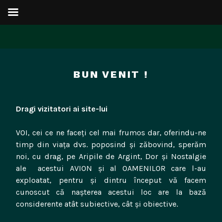
Sari
la
BUN VENIT !
conținut
Dragi vizitatori ai site-lui
VOI, cei ce ne faceți cel mai frumos dar, oferindu-ne
timp din viața dvs. poposind și zăbovind, sperăm
noi, cu drag, pe Aripile de Argint, Dor și Nostalgie
ale acestui AVION și al OAMENILOR care l-au
exploatat, pentru și dintru început vă facem
cunoscut că nașterea acestui loc are la bază
considerente atât subiective, cât și obiective.