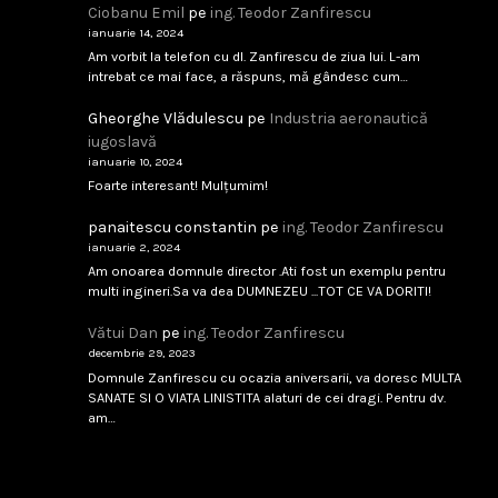
Ciobanu Emil
pe
ing. Teodor Zanfirescu
februarie 9, 2026
Citește
ianuarie 14, 2024
Am vorbit la telefon cu dl. Zanfirescu de ziua lui. L-am
intrebat ce mai face, a răspuns, mă gândesc cum…
Analfabetism Strategic
Gheorghe Vlădulescu
pe
Industria aeronautică
...
iugoslavă
ianuarie 10, 2024
Foarte interesant! Mulțumim!
februarie 8, 2026
Citește
panaitescu constantin
pe
ing. Teodor Zanfirescu
ianuarie 2, 2024
Am onoarea domnule director .Ati fost un exemplu pentru
IAR-99 SM – scandal tehnic sau birocratic?
multi ingineri.Sa va dea DUMNEZEU ...TOT CE VA DORITI!
...
Vătui Dan
pe
ing. Teodor Zanfirescu
decembrie 29, 2023
februarie 8, 2026
Citește
Domnule Zanfirescu cu ocazia aniversarii, va doresc MULTA
SANATE SI O VIATA LINISTITA alaturi de cei dragi. Pentru dv.
am…
Singapore 1994
...