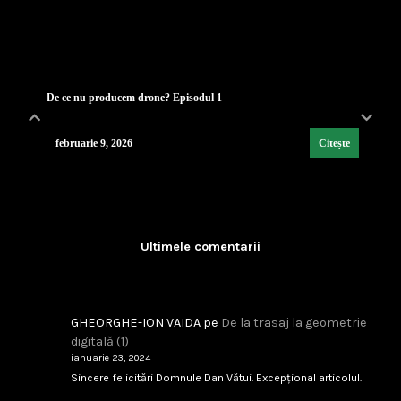
De ce nu producem drone? Episodul 1
februarie 9, 2026
Citește
Lecția de strategie poloneză
...
Ultimele comentarii
februarie 9, 2026
Citește
GHEORGHE-ION VAIDA
pe
De la trasaj la geometrie
digitală (1)
Industria de Apărare: De la Silozuri Rigide la Ec
ianuarie 23, 2024
...
Sincere felicitări Domnule Dan Vătui. Excepțional articolul.