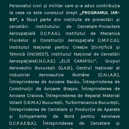
Personalul civil și militar care și-a adus contribuția
la ceea ce este cunoscut drept
„PROGRAMUL IAR-
93”,
a făcut parte din institute de proiectări și
cercetări- Institutului de Cercetare-Proiectare
Aerospaţială (I.C.P.A.S.), Institutul de Mecanica
Fluidelor şi Construcţii Aerospaţiale (I.M.F.C.A.),
Institutul Naţional pentru Creaţie Ştiinţifică şi
Tehnică (INCREST), Institutul Naţional de Cercetări
Aerospaţiale(I.N.C.A.S.) „ELIE CARAFOLI”, Grupul
Aeronautic București (G.A.B.), Centrul Național al
Industriei Aeronautice Române (C.N.I.A.R.),
Întreprinderea de Avioane Bacău, Întreprinderea de
Construcții de Avioane Brașov, Întreprinderea de
Avioane Craiova, Întreprinderea de Reparat Material
Volant (I.R.M.A.) București, Turbomecanica București,
Întreprinderea de Cercetare şi Producţie de Aparate
şi Echipamente de Bord pentru Aeronave
(I.C.P.A.E.B.A.), Întreprinderea de Cercetare şi