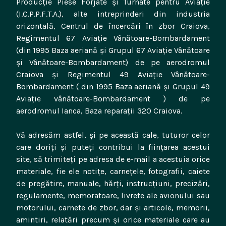
Producţie Piese Forjate şi Turnate pentru Aviaţie
(I.C.P.P.F.T.A.), alte intreprinderi din industria
orizontală, Centrul de încercări în zbor Craiova,
Regimentul 67 Aviație Vânătoare-Bombardament
(din 1995 Baza aeriană și Grupul 67 Aviație Vânătoare
și Vânătoare-Bombardament) de pe aerodromul
Craiova și Regimentul 49 Aviație Vânătoare-
Bombardament ( din 1995 Baza aeriană și Grupul 49
Aviație vânătoare-Bombardament ) de pe
aerodromul Ianca, Baza reparații 320 Craiova.
Vă adresăm astfel, și pe această cale, tuturor celor
care doriți și puteți contribui la ființarea acestui
site, să trimiteți pe adresa de e-mail a acestuia orice
materiale, fie ele notițe, carnețele, fotografii, caiete
de pregătire, manuale, hărți, instrucțiuni, precizări,
regulamente, memoratoare, livrete ale avionului sau
motorului, carnete de zbor, dar și articole, memorii,
amintiri, relatări precum și orice materiale care au