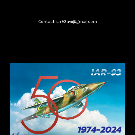
DE CE NU PRODUCEM DRONE? EPISODUL 1
Contact: iar93avi@gmail.com
...
februarie 10, 2026
Citește
De ce nu producem drone? Episodul 1
februarie 9, 2026
Citește
Lecția de strategie poloneză
...
februarie 9, 2026
Citește