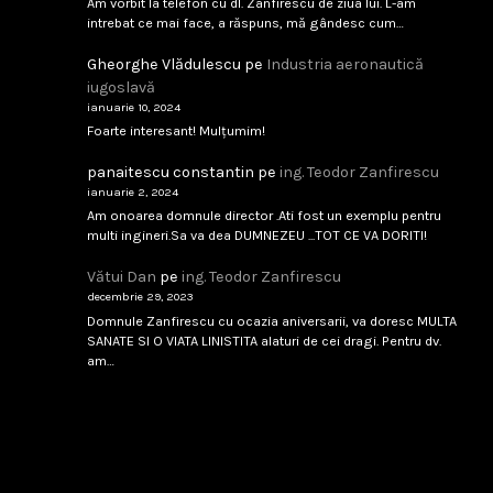
Am vorbit la telefon cu dl. Zanfirescu de ziua lui. L-am
intrebat ce mai face, a răspuns, mă gândesc cum…
Boeing T-7A
...
Gheorghe Vlădulescu
pe
Industria aeronautică
iugoslavă
ianuarie 10, 2024
februarie 8, 2026
Citește
Foarte interesant! Mulțumim!
panaitescu constantin
pe
ing. Teodor Zanfirescu
ianuarie 2, 2024
​IAR-99 SM: Soluția „Block Upgrade”
Am onoarea domnule director .Ati fost un exemplu pentru
multi ingineri.Sa va dea DUMNEZEU ...TOT CE VA DORITI!
...
Vătui Dan
pe
ing. Teodor Zanfirescu
februarie 8, 2026
Citește
decembrie 29, 2023
Domnule Zanfirescu cu ocazia aniversarii, va doresc MULTA
SANATE SI O VIATA LINISTITA alaturi de cei dragi. Pentru dv.
am…
Analiza unui impas
...
februarie 8, 2026
Citește