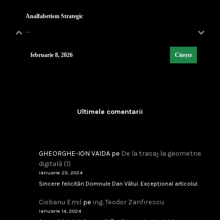
...
februarie 8, 2026
Citește
IAR-99 SM – scandal tehnic sau birocratic?
...
Ultimele comentarii
februarie 8, 2026
Citește
GHEORGHE-ION VAIDA
pe
De la trasaj la geometrie
Singapore 1994
digitală (1)
...
ianuarie 23, 2024
Sincere felicitări Domnule Dan Vătui. Excepțional articolul.
februarie 8, 2026
Citește
Ciobanu Emil
pe
ing. Teodor Zanfirescu
ianuarie 14, 2024