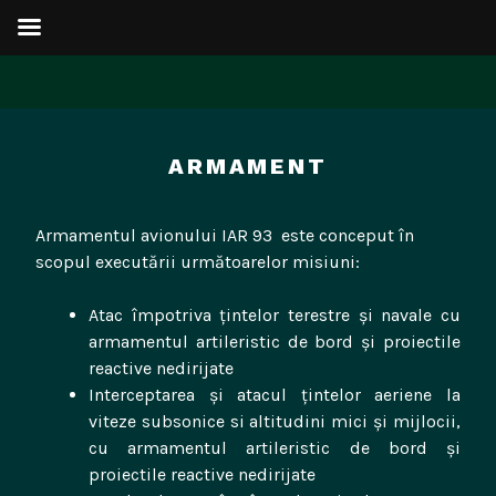
Sari
la
ARMAMENT
conținut
Armamentul avionului IAR 93 este conceput în
scopul executării următoarelor misiuni:
Atac împotriva țintelor terestre și navale cu
armamentul artileristic de bord și proiectile
reactive nedirijate
Interceptarea și atacul țintelor aeriene la
viteze subsonice si altitudini mici și mijlocii,
cu armamentul artileristic de bord și
proiectile reactive nedirijate