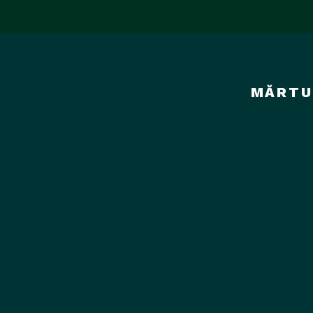
Sari
la
conținut
MĂRTU