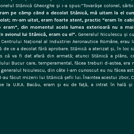
lonelul Stănică Gheorghe şi i-a spus:”Tovarăşe colonel, sârbi
ram pe câmp când a decolat Stănică, mă uitam la el cum
lat; m-am uitat, eram foarte atent, practic “eram în cabi
de eram”, din
momentul acela lumea exterioară nu a mai 
n avionul lui Stănică, eram cu el”.
Generalul Niculescu şi c
l Centrului Naţional al Industriei Aeronautice Române, erau 
ă de ce a decolat fără aprobare. Stănică a aterizat şi, în loc să
s că va fi dat afară din armată; atunci Stănică a plâns, 
alului Bucur care, temperamental, făcea treburi d-astea, era
; generalul Niculescu, din câte l-am cunoscut eu nu făcea astf
-au făcut mizerii lui Stănică şefii lui. Înaintea acestui zbor, 
pe la U.R.A. Bacău, eram şi eu de faţă, a intrat în hală ş