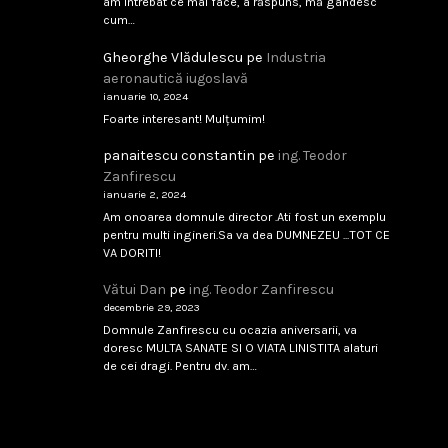
am intrebat ce mai face, a răspuns, mă gândesc
cum…
Gheorghe Vlădulescu
pe
Industria
aeronautică iugoslavă
ianuarie 10, 2024
Foarte interesant! Mulțumim!
panaitescu constantin
pe
ing. Teodor
Zanfirescu
ianuarie 2, 2024
Am onoarea domnule director .Ati fost un exemplu
pentru multi ingineri.Sa va dea DUMNEZEU ...TOT CE
VA DORITI!
Vătui Dan
pe
ing. Teodor Zanfirescu
decembrie 29, 2023
Domnule Zanfirescu cu ocazia aniversarii, va
doresc MULTA SANATE SI O VIATA LINISTITA alaturi
de cei dragi. Pentru dv. am…