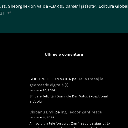
v. rz. Gheorghe-Ion Vaida -„
IAR 93 Oameni și fapte”
, Editura Globa
31
Ultimele comentarii
GHEORGHE-ION VAIDA
pe
De la trasaj la
geometrie digitală (1)
ianuarie 23, 2024
Sincere felicitări Domnule Dan Vătui. Excepțional
articolul.
Ciobanu Emil
pe
ing. Teodor Zanfirescu
ianuarie 14, 2024
Am vorbit la telefon cu dl. Zanfirescu de ziua lui. L-