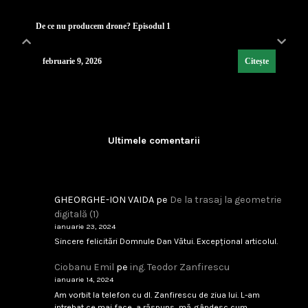
De ce nu producem drone? Episodul 1
februarie 9, 2026
Citește
Lecția de strategie poloneză
...
Ultimele comentarii
februarie 9, 2026
Citește
GHEORGHE-ION VAIDA
pe
De la trasaj la geometrie
Industria de Apărare: De la Silozuri Rigide la Ec
digitală (1)
...
ianuarie 23, 2024
Sincere felicitări Domnule Dan Vătui. Excepțional articolul.
februarie 9, 2026
Citește
Ciobanu Emil
pe
ing. Teodor Zanfirescu
ianuarie 14, 2024
Am vorbit la telefon cu dl. Zanfirescu de ziua lui. L-am
intrebat ce mai face, a răspuns, mă gândesc cum…