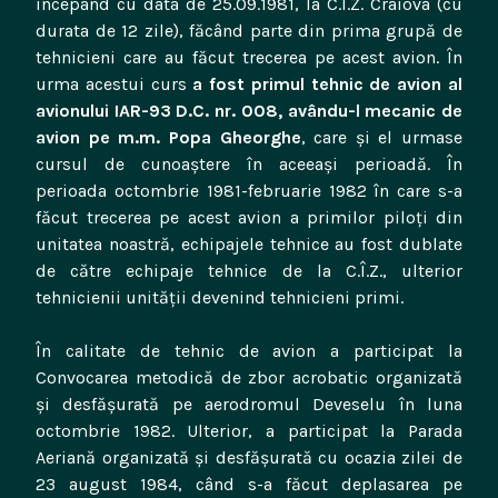
începând cu data de 25.09.1981, la C.Î.Z. Craiova (cu
durata de 12 zile), făcând parte din prima grupă de
tehnicieni care au făcut trecerea pe acest avion. În
urma acestui curs
a fost primul tehnic de avion al
avionului IAR-93 D.C. nr. 008, avându-l mecanic de
avion pe m.m. Popa Gheorghe
, care şi el urmase
cursul de cunoaştere în aceeaşi perioadă. În
perioada octombrie 1981-februarie 1982 în care s-a
făcut trecerea pe acest avion a primilor piloţi din
unitatea noastră, echipajele tehnice au fost dublate
de către echipaje tehnice de la C.Î.Z., ulterior
tehnicienii unităţii devenind tehnicieni primi.
În calitate de tehnic de avion a participat la
Convocarea metodică de zbor acrobatic organizată
şi desfăşurată pe aerodromul Deveselu în luna
octombrie 1982. Ulterior, a participat la Parada
Aeriană organizată şi desfăşurată cu ocazia zilei de
23 august 1984, când s-a făcut deplasarea pe