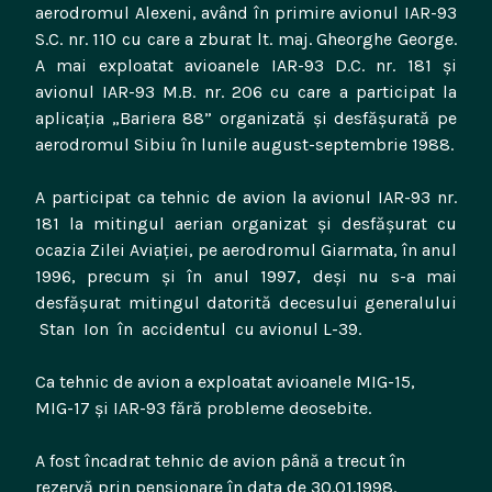
aerodromul Alexeni, având în primire avionul IAR-93
S.C. nr. 110 cu care a zburat lt. maj. Gheorghe George.
A mai exploatat avioanele IAR-93 D.C. nr. 181 şi
avionul IAR-93 M.B. nr. 206 cu care a participat la
aplicaţia „Bariera 88” organizată şi desfăşurată pe
aerodromul Sibiu în lunile august-septembrie 1988.
A participat ca tehnic de avion la avionul IAR-93 nr.
181 la mitingul aerian organizat şi desfăşurat cu
ocazia Zilei Aviaţiei, pe aerodromul Giarmata, în anul
1996, precum şi în anul 1997, deşi nu s-a mai
desfăşurat mitingul datorită decesului generalului
Stan Ion în accidentul cu avionul L-39.
Ca tehnic de avion a exploatat avioanele MIG-15,
MIG-17 şi IAR-93 fără probleme deosebite.
A fost încadrat tehnic de avion până a trecut în
rezervă prin pensionare în data de 30.01.1998.