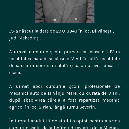
„S-a născut la data de 29.01.1943 în loc. Bîlvăneşti,
jud. Mehedinţi.
A urmat cursurile şcolii primare cu clasele I-IV în
localitatea natală şi clasele V-VII în altă localitate
deoarece în comuna natală şcoala nu avea decât 4
clase.
A urmat apoi cursurile şcolii profesionale de
mecanici auto de la Vânju Mare, cu durata de 3 ani,
după absolvirea căreia a fost repartizat mecanic
agricol în loc. Şirian, lângă Turnu Severin.
În timpul anului III de studii a optat pentru a urma
cursurile şcolii de subofiţeri de aviaţie de la Mediaş,