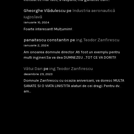
Analfabetism Strategic
Gheorghe Vlădulescu
pe
Industria aeronautică
...
iugoslavă
ianuarie 10, 2024
februarie 8, 2026
Citește
Foarte interesant! Mulțumim!
panaitescu constantin
pe
ing. Teodor Zanfirescu
ianuarie 2, 2024
IAR-99 SM – scandal tehnic sau birocratic?
Am onoarea domnule director .Ati fost un exemplu pentru
multi ingineri.Sa va dea DUMNEZEU ...TOT CE VA DORITI!
...
Vătui Dan
pe
ing. Teodor Zanfirescu
februarie 8, 2026
Citește
decembrie 29, 2023
Domnule Zanfirescu cu ocazia aniversarii, va doresc MULTA
SANATE SI O VIATA LINISTITA alaturi de cei dragi. Pentru dv.
am…
Singapore 1994
...
februarie 8, 2026
Citește