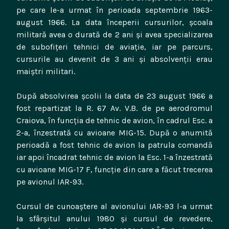
pe care le-a urmat în perioada septembrie 1963-
august 1966. La data începerii cursurilor, şcoala
militară avea o durată de 2 ani şi avea specializarea
de subofiţeri tehnici de aviaţie, iar pe parcurs,
cursurile au devenit de 3 ani şi absolvenţii erau
maiştri militari.
După absolvirea şcolii la data de 23 august 1966 a
fost repartizat la R. 67 Av. V.B. de pe aerodromul
Craiova, în funcţia de tehnic de avion, în cadrul Esc. a
2-a, înzestrată cu avioane MIG-15. După o anumită
perioadă a fost tehnic de avion la patrula comandă
iar apoi încadrat tehnic de avion la Esc. 1-a înzestrată
cu avioane MIG-17 F, funcţie din care a făcut trecerea
pe avionul IAR-93.
Cursul de cunoaştere al avionului IAR-93 l-a urmat
la sfârşitul anului 1980 şi cursul de revedere,