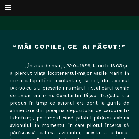
Sari
la
“MĂI COPILE, CE-AI FĂCUT!”
conținut
„
În ziua de marţi, 22.04.1986, la orele 13.05 şi-
a pierdut viaţa locotenentul-major Vasile Marin în
urma catapultării involuntare, la sol, din avionul
IAR-93 cu S.C. preserie 1 numărul 119, al cărui tehnic
de avion era m.m. Constantin Rîşcu. Tragedia s-a
produs în timp ce avionul era oprit la gurile de
alimentare din preajma depozitului de carburanţi-
lubrifianţi, pe timpul când pilotul părăsea cabina
avionului. În momentul în care pilotul încerca să
părăsească cabina avionului, acesta a acţionat