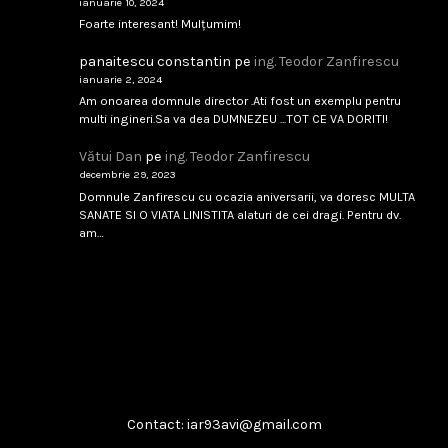
iugoslavă
...
ianuarie 10, 2024
Foarte interesant! Mulțumim!
februarie 8, 2026
Citește
panaitescu constantin
pe
ing. Teodor Zanfirescu
ianuarie 2, 2024
Am onoarea domnule director .Ati fost un exemplu pentru
multi ingineri.Sa va dea DUMNEZEU ...TOT CE VA DORITI!
Singapore 1994
Vătui Dan
pe
ing. Teodor Zanfirescu
...
decembrie 29, 2023
Domnule Zanfirescu cu ocazia aniversarii, va doresc MULTA
februarie 8, 2026
Citește
SANATE SI O VIATA LINISTITA alaturi de cei dragi. Pentru dv.
am…
Boeing T-7A
...
februarie 8, 2026
Citește