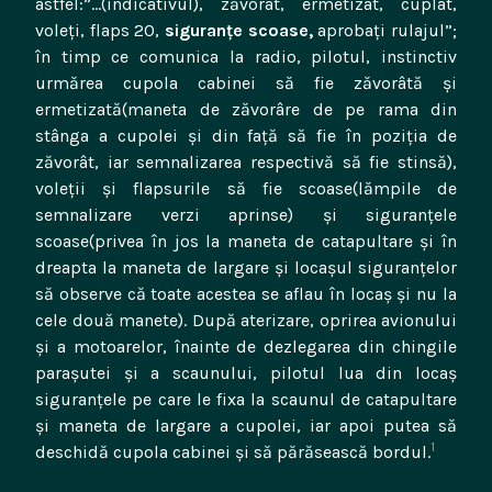
astfel:”…(indicativul), zăvorât, ermetizat, cuplat,
voleţi, flaps 20,
siguranţe scoase,
aprobaţi rulajul”;
în timp ce comunica la radio, pilotul, instinctiv
urmărea cupola cabinei să fie zăvorâtă şi
ermetizată(maneta de zăvorâre de pe rama din
stânga a cupolei şi din faţă să fie în poziţia de
zăvorât, iar semnalizarea respectivă să fie stinsă),
voleţii şi flapsurile să fie scoase(lămpile de
semnalizare verzi aprinse) şi siguranţele
scoase(privea în jos la maneta de catapultare şi în
dreapta la maneta de largare şi locaşul siguranţelor
să observe că toate acestea se aflau în locaş şi nu la
cele două manete). După aterizare, oprirea avionului
şi a motoarelor, înainte de dezlegarea din chingile
paraşutei şi a scaunului, pilotul lua din locaş
siguranţele pe care le fixa la scaunul de catapultare
şi maneta de largare a cupolei, iar apoi putea să
1
deschidă cupola cabinei şi să părăsească bordul.