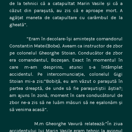
de la tehnici că a catapultat Marin Vasile şi că a
căzut din paraşută, au zis că e aproape mort. A
agăţat maneta de catapultare cu carâmbul de la
gheată”.
“Eram în decolare-îşi aminteşte comandorul
Constantin Matei(Bobe). Aveam ca instructor de zbor
pe colonelul Gheorghe Stoian. Conducător de zbor
era comandantul, Bozeşan. Exact în momentul în
care m-am desprins, atunci s-a întâmplat
accidentul. Pe intercomunciaţie, colonelul Gigi
Stoian mi-a zis:”Bobiţă, eu am văzut o paraşută în
partea dreaptă, de unde să fie paraşutiştii ăştia?;
am ajuns în zonă, moment în care conducătorul de
zbor ne-a zis să ne luăm măsuri să ne eşalonăm şi
să venima acasă”.
M.m Gheorghe Vavură relatează:”În ziua
accidentului lui Marin Vasile eram tehnic la avionul