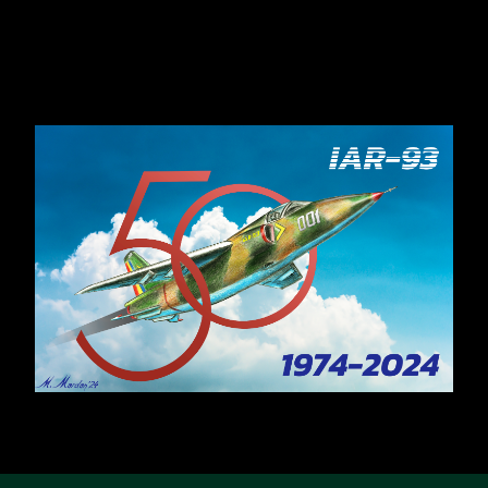
Contact: iar93avi@gmail.com
​IAR-99 SM: Soluția „Block Upgrade”
...
februarie 8, 2026
Citește
Analiza unui impas
...
februarie 8, 2026
Citește
DE CE NU PRODUCEM DRONE? EPISODUL 1
...
februarie 10, 2026
Citește