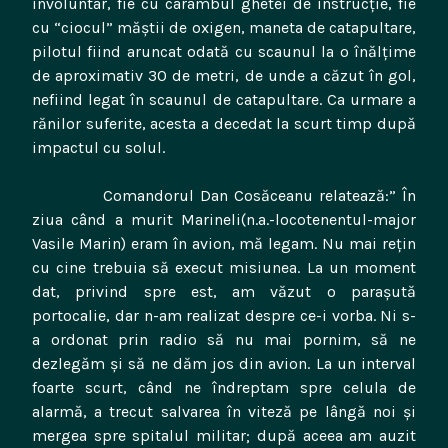
involuntar, fie cu carâmbul ghetei de instrucţie, fie
cu “ciocul” măştii de oxigen, maneta de catapultare,
pilotul fiind aruncat odată cu scaunul la o înălţime
de aproximativ 30 de metri, de unde a căzut în gol,
nefiind legat în scaunul de catapultare. Ca urmare a
rănilor suferite, acesta a decedat la scurt timp după
impactul cu solul.
Comandorul Dan Cosăceanu relatează:” În
ziua când a murit Marineli(n.a.-locotenentul-major
Vasile Marin) eram în avion, mă legam. Nu mai reţin
cu cine trebuia să execut misiunea. La un moment
dat, privind spre est, am văzut o paraşută
portocalie, dar n-am realizat despre ce-i vorba. Ni s-
a ordonat prin radio să nu mai pornim, să ne
dezlegăm şi să ne dăm jos din avion. La un interval
foarte scurt, când ne îndreptam spre celula de
alarmă, a trecut salvarea în viteză pe lângă noi şi
mergea spre spitalul militar; după aceea am auzit