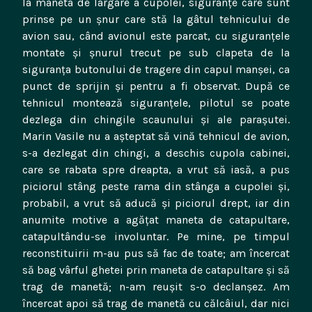
la maneta de largare a cupolei, siguranţe care sunt
prinse pe un şnur care stă la gâtul tehnicului de
avion sau, când avionul este parcat, cu siguranţele
montate şi şnurul trecut pe sub clapeta de la
siguranţa butonului de tragere din capul manşei, ca
punct de sprijin şi pentru a fi observat. După ce
tehnicul montează siguranţele, pilotul se poate
dezlega din chingile scaunului şi ale paraşutei.
Marin Vasile nu a aşteptat să vină tehnicul de avion,
s-a dezlegat din chingi, a deschis cupola cabinei,
care se rabata spre dreapta, a vrut să iasă, a pus
piciorul stâng peste rama din stânga a cupolei şi,
probabil, a vrut să aducă şi piciorul drept, iar din
anumite motive a agăţat maneta de catapultare,
catapultându-se involuntar. Pe mine, pe timpul
reconstituirii m-au pus să fac de toate; am încercat
să bag vârful ghetei prin maneta de catapultare şi să
trag de manetă; n-am reuşit s-o declanşez. Am
încercat apoi să trag de manetă cu călcâiul, dar nici