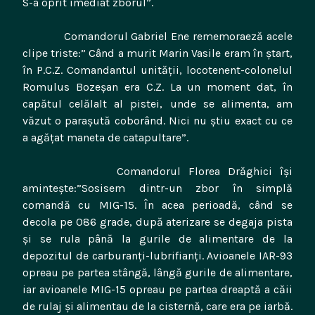
S-a oprit imediat zborul”.
Comandorul Gabriel Ene rememoraeză acele
clipe triste:” Când a murit Marin Vasile eram în ştart,
în P.C.Z. Comandantul unităţii, locotenent-colonelul
Romulus Bozeşan era C.Z. La un moment dat, în
capătul celălalt al pistei, unde se alimenta, am
văzut o paraşută coborând. Nici nu ştiu exact cu ce
a agăţat maneta de catapultare”.
Comandorul Florea Drăghici îşi
aminteşte:”Sosisem dintr-un zbor în simplă
comandă cu MIG-15. În acea perioadă, când se
decola pe 086 grade, după aterizare se degaja pista
şi se rula până la gurile de alimentare de la
depozitul de carburanţi-lubrifianţi. Avioanele IAR-93
opreau pe partea stângă, lângă gurile de alimentare,
iar avioanele MIG-15 opreau pe partea dreaptă a căii
de rulaj şi alimentau de la cisternă, care era pe iarbă.