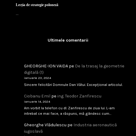
februarie 9, 2026
Citește
Industria de Apărare: De la Silozuri Rigide la Ec
...
Ultimele comentarii
februarie 9, 2026
Citește
GHEORGHE-ION VAIDA
pe
De la trasaj la geometrie
digitală (1)
ianuarie 23, 2024
Analfabetism Strategic
Sincere felicitări Domnule Dan Vătui. Excepțional articolul.
...
Ciobanu Emil
pe
ing. Teodor Zanfirescu
ianuarie 14, 2024
februarie 8, 2026
Citește
Am vorbit la telefon cu dl. Zanfirescu de ziua lui. L-am
intrebat ce mai face, a răspuns, mă gândesc cum…
Gheorghe Vlădulescu
pe
Industria aeronautică
IAR-99 SM – scandal tehnic sau birocratic?