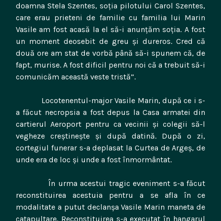
doamna Stela Szentes, soţia pilotului Carol Szentes,
care erau prieteni de familie cu familia lui Marin
Vasile am fost acasă la el să-i anunţăm soţia. A fost
un moment deosebit de greu şi dureros. Cred că
două ore am stat de vorbă până să-i spunem că, de
fapt, murise. A fost dificil pentru noi că a trebuit să-i
comunicăm această veste tristă”.
Locotenentul-major Vasile Marin, după ce i s-
a făcut necropsia a fost depus la Casa armatei din
cartierul Aeroport pentru ca vecinii şi colegii să-l
vegheze creştineşte şi după datină. După o zi,
cortegiul funerar s-a deplasat la Curtea de Argeş, de
unde era de loc şi unde a fost înmormântat.
În urma acestui tragic eveniment s-a făcut
reconstituirea acestuia pentru a se afla în ce
modalitate a putut declanşa Vasile Marin maneta de
catapultare. Reconstituirea s-a executat în hangarul