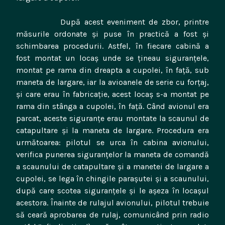
După acest eveniment de zbor, printre
măsurile ordonate şi puse în practică a fost şi
schimbarea procedurii. Astfel, în fiecare cabină a
fost montat un locaş unde se ţineau siguranţele,
montat pe rama din dreapta a cupolei, în faţă, sub
maneta de largare, iar la avioanele de serie cu forţaj,
şi care erau în fabricaţie, acest locaş s-a montat pe
rama din stânga a cupolei, în faţă. Când avionul era
parcat, aceste siguranţe erau montate la scaunul de
catapultare şi la maneta de largare. Procedura era
următoarea: pilotul se urca în cabina avionului,
verifica punerea siguranţelor la maneta de comandă
a scaunului de catapultare şi a manetei de largare a
cupolei, se lega în chingile paraşutei şi a scaunului,
după care scotea siguranţele şi le aşeza în locaşul
acestora. Înainte de rulajul avionului, pilotul trebuie
să ceară aprobarea de rulaj, comunicând prin radio