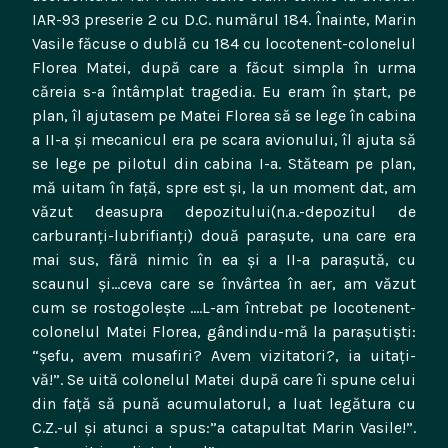
IAR-93 preserie 2 cu D.C. numărul 184. Înainte, Marin
Vasile făcuse o dublă cu 184 cu locotenent-colonelul
Florea Matei, după care a făcut simpla în urma
căreia s-a întâmplat tragedia. Eu eram în ştart, pe
plan, îl ajutasem pe Matei Florea să se lege în cabina
a II-a şi mecanicul era pe scara avionului, îl ajuta să
se lege pe pilotul din cabina I-a. Stăteam pe plan,
mă uitam în faţă, spre est şi, la un moment dat, am
văzut deasupra depozitului(n.a.-depozitul de
carburanţi-lubrifianţi) două paraşute, una care era
mai sus, fără nimic în ea şi a II-a paraşută, cu
scaunul şi…ceva care se învârtea în aer, am văzut
cum se rostogoleşte ….L-am întrebat pe locotenent-
colonelul Matei Florea, gândindu-mă la paraşutişti:
“şefu, avem musafiri? Avem vizitatori?, ia uitaţi-
vă!”. Se uită colonelul Matei după care îi spune celui
din faţă să pună acumulatorul, a luat legătura cu
C.Z.-ul şi atunci a spus:”a catapultat Marin Vasile!”.