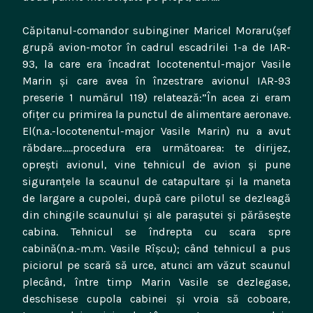
Căpitanul-comandor subinginer Maricel Moraru(şef
grupă avion-motor în cadrul escadrilei 1-a de IAR-
93, la care era încadrat locotenentul-major Vasile
Marin şi care avea în înzestrare avionul IAR-93
preserie 1 numărul 119) relatează:”În acea zi eram
ofiţer cu primirea la punctul de alimentare aeronave.
El(n.a.-locotenentul-major Vasile Marin) nu a avut
răbdare…..procedura era următoarea: te dirijez,
opreşti avionul, vine tehnicul de avion şi pune
siguranţele la scaunul de catapultare şi la maneta
de largare a cupolei, după care pilotul se dezleagă
din chingile scaunului şi ale paraşutei şi părăseşte
cabina. Tehnicul se îndrepta cu scara spre
cabină(n.a.-m.m. Vasile Rîşcu); când tehnicul a pus
piciorul pe scară să urce, atunci am văzut scaunul
plecând, între timp Marin Vasile se dezlegase,
deschisese cupola cabinei şi vroia să coboare,