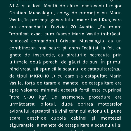
S.L.A. şi a fost făcută de către locotenentul-major
Cristian Muscalagiu, coleg de promoţie cu Marin
Vasile, în prezenţa generalului maior Iosif Rus, care
era comandantul Diviziei 70 Aviaţie. „Eu m-am
îmbrăcat exact cum fusese Marin Vasile îmbrăcat,
relatează comandorul Cristian Muscalagiu, cu un
combinezon mai scurt şi eram încălţat la fel, cu
ghete de instrucţie, cu şireturile netrecute prin
ultimele două perechi de găuri de sus. În primul
rând vreau să spun că la scaunul de catapultare(n.a.-
de tipul MKRU-10 J) cu care s-a catapultat Marin
Vasile, forţa de tarare a manetei de catapultare era
spre valoarea minimă; această forţă este cuprinsă
între 9-30 kgf. De asemenea, procedura era
următoarea: pilotul, după oprirea motoarelor
avionului, aşteaptă să vină tehnicul avionului, pune
scara, deschide cupola cabinei şi montează
siguranţele la maneta de catapultare a scaunului şi