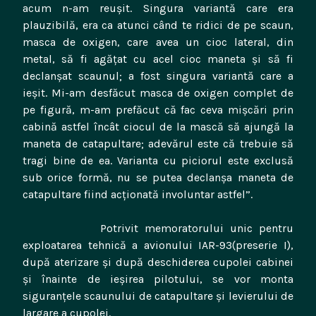
acum n-am reuşit. Singura variantă care era
plauzibilă, era ca atunci când te ridici de pe scaun,
masca de oxigen, care avea un cioc lateral, din
metal, să fi agăţat cu acel cioc maneta şi să fi
declanşat scaunul; a fost singura variantă care a
ieşit. Mi-am desfăcut masca de oxigen complet de
pe figură, m-am prefăcut că fac ceva mişcări prin
cabină astfel încât ciocul de la mască să ajungă la
maneta de catapultare; adevărul este că trebuie să
tragi bine de ea. Varianta cu piciorul este exclusă
sub orice formă, nu se putea declanşa maneta de
catapultare fiind acţionată involuntar astfel”.
Potrivit memoratorului unic pentru
exploatarea tehnică a avionului IAR-93(preserie I),
după aterizare şi după deschiderea cupolei cabinei
şi înainte de ieşirea pilotului, se vor monta
siguranţele scaunului de catapultare şi levierului de
largare a cupolei.