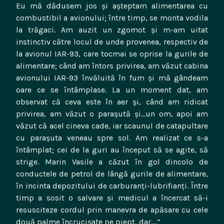
Eu mă dădusem jos şi aşteptam alimentarea cu
combustibil a avionului; între timp, se monta vodila
la trăgaci. Am auzit un zgomot şi m-am uitat
instinctiv către locul de unde provenea, respectiv de
la avionul IAR-93, care tocmai se oprise la gurile de
alimentare; când am întors privirea, am văzut cabina
avionului IAR-93 învăluită în fum şi mă gândeam
oare ce se întâmplase. La un moment dat, am
observat că ceva este în aer şi, când am ridicat
privirea, am văzut o paraşută şi…un om, apoi am
văzut că acel cineva cade, iar scaunul de catapultare
cu paraşuta veneau spre sol. Am realizat ce s-a
întâmplat; cei de la guri au început să se agite, să
strige. Marin Vasile a căzut în gol dincolo de
conductele de petrol de lângă gurile de alimentare,
în incinta depozitului de carburanţi-lubrifianţi. Între
timp a sosit o salvare şi medicul a încercat să-i
resusciteze cordul prin manevra de apăsare cu cele
două palme încrucişate pe piept, dar….”