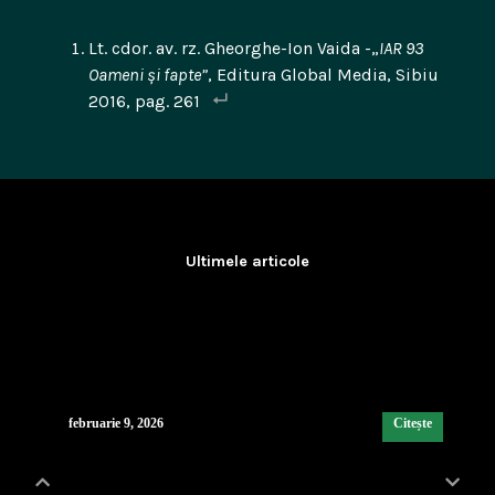
Lt. cdor. av. rz. Gheorghe-Ion Vaida -„
IAR 93
Oameni și fapte”
, Editura Global Media, Sibiu
2016, pag. 261
Ultimele articole
Lecția de strategie poloneză
...