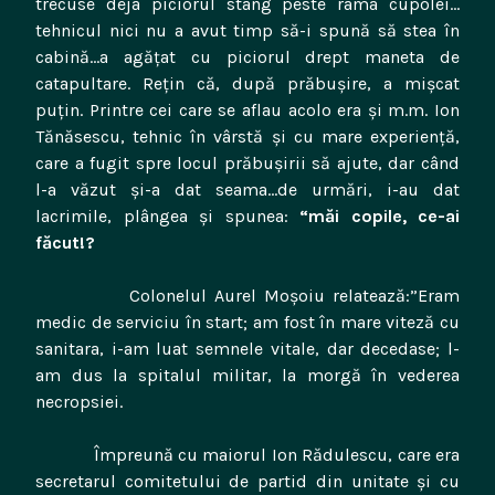
trecuse deja piciorul stâng peste rama cupolei…
tehnicul nici nu a avut timp să-i spună să stea în
cabină…a agăţat cu piciorul drept maneta de
catapultare. Reţin că, după prăbuşire, a mişcat
puţin. Printre cei care se aflau acolo era şi m.m. Ion
Tănăsescu, tehnic în vârstă şi cu mare experienţă,
care a fugit spre locul prăbuşirii să ajute, dar când
l-a văzut şi-a dat seama…de urmări, i-au dat
lacrimile, plângea şi spunea:
“măi copile, ce-ai
făcut!?
Colonelul Aurel Moşoiu relatează:”Eram
medic de serviciu în start; am fost în mare viteză cu
sanitara, i-am luat semnele vitale, dar decedase; l-
am dus la spitalul militar, la morgă în vederea
necropsiei.
Împreună cu maiorul Ion Rădulescu, care era
secretarul comitetului de partid din unitate şi cu