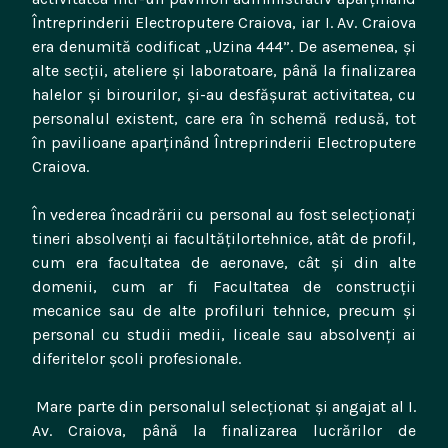
Întreprinderii Electroputere Craiova, iar I. Av. Craiova
era denumită codificat „Uzina 444”. De asemenea, şi
alte secţii, ateliere şi laboratoare, până la finalizarea
halelor şi birourilor, şi-au desfăşurat activitatea, cu
personalul existent, care era în schemă redusă, tot
în pavilioane aparţinând Întreprinderii Electroputere
Craiova.
În vederea încadrării cu personal au fost selecţionaţi
tineri absolvenţi ai facultăţilortehnice, atât de profil,
cum era facultatea de aeronave, cât şi din alte
domenii, cum ar fi Facultatea de construcţii
mecanice sau de alte profiluri tehnice, precum şi
personal cu studii medii, liceale sau absolvenţi ai
diferitelor şcoli profesionale.
Mare parte din personalul selecţionat şi angajat al I.
Av. Craiova, până la finalizarea lucrărilor de