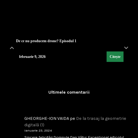
De ce nu producem drone? Episodul 1
februarie 9, 2026
Citește
Lecția de strategie poloneză
...
Ultimele comentarii
februarie 9, 2026
Citește
GHEORGHE-ION VAIDA
pe
De la trasaj la geometrie
digitală (1)
Industria de Apărare: De la Silozuri Rigide la Ec
ianuarie 23, 2024
...
Sincere felicitări Domnule Dan Vătui. Excepțional articolul.