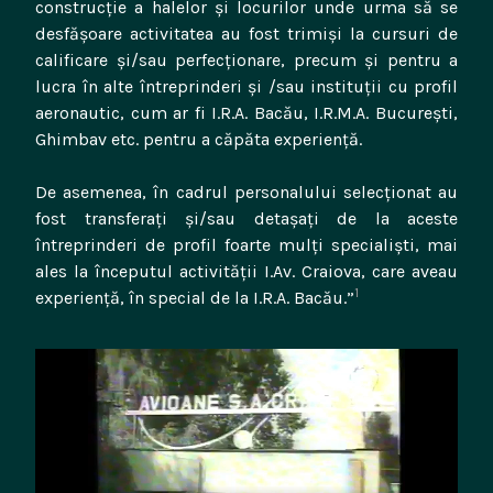
construcţie a halelor şi locurilor unde urma să se
desfăşoare activitatea au fost trimişi la cursuri de
calificare şi/sau perfecţionare, precum şi pentru a
lucra în alte întreprinderi şi /sau instituţii cu profil
aeronautic, cum ar fi I.R.A. Bacău, I.R.M.A. Bucureşti,
Ghimbav etc. pentru a căpăta experienţă.
De asemenea, în cadrul personalului selecţionat au
fost transferaţi şi/sau detaşaţi de la aceste
întreprinderi de profil foarte mulţi specialişti, mai
ales la începutul activităţii I.Av. Craiova, care aveau
1
experienţă, în special de la I.R.A. Bacău.”