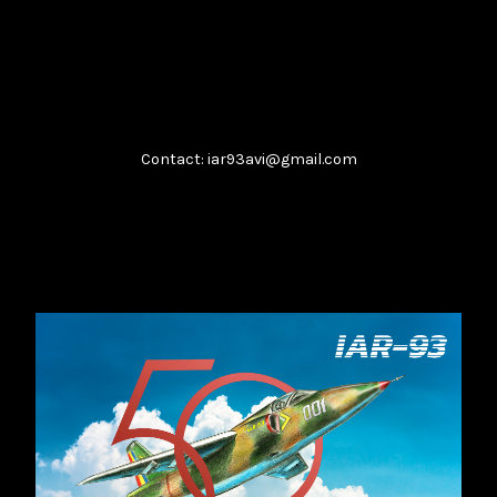
...
februarie 8, 2026
Citește
Contact: iar93avi@gmail.com
Boeing T-7A
...
februarie 8, 2026
Citește
​IAR-99 SM: Soluția „Block Upgrade”
...
februarie 8, 2026
Citește