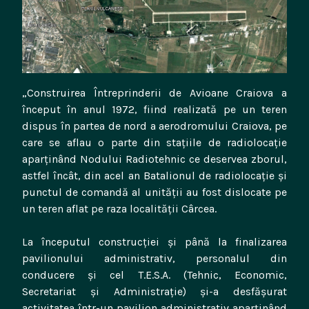
„Construirea Întreprinderii de Avioane Craiova a
început în anul 1972, fiind realizată pe un teren
dispus în partea de nord a aerodromului Craiova, pe
care se aflau o parte din staţiile de radiolocaţie
aparţinând Nodului Radiotehnic ce deservea zborul,
astfel încât, din acel an Batalionul de radiolocaţie şi
punctul de comandă al unităţii au fost dislocate pe
un teren aflat pe raza localităţii Cârcea.
La începutul construcţiei şi până la finalizarea
pavilionului administrativ, personalul din
conducere şi cel T.E.S.A. (Tehnic, Economic,
Secretariat şi Administraţie) şi-a desfăşurat
activitatea într-un pavilion administrativ aparţinând