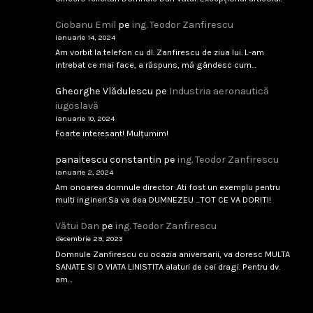
Ciobanu Emil
pe
ing. Teodor Zanfirescu
februarie 9, 2026
Citește
ianuarie 14, 2024
Am vorbit la telefon cu dl. Zanfirescu de ziua lui. L-am
intrebat ce mai face, a răspuns, mă gândesc cum…
Analfabetism Strategic
Gheorghe Vlădulescu
pe
Industria aeronautică
iugoslavă
...
ianuarie 10, 2024
Foarte interesant! Mulțumim!
februarie 8, 2026
Citește
panaitescu constantin
pe
ing. Teodor Zanfirescu
ianuarie 2, 2024
Am onoarea domnule director .Ati fost un exemplu pentru
IAR-99 SM – scandal tehnic sau birocratic?
multi ingineri.Sa va dea DUMNEZEU ...TOT CE VA DORITI!
...
Vătui Dan
pe
ing. Teodor Zanfirescu
decembrie 29, 2023
Domnule Zanfirescu cu ocazia aniversarii, va doresc MULTA
februarie 8, 2026
Citește
SANATE SI O VIATA LINISTITA alaturi de cei dragi. Pentru dv.
am…
Singapore 1994