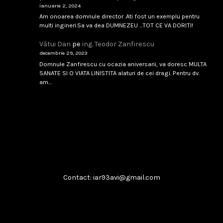
februarie 8, 2026
Citește
panaitescu constantin
pe
ing. Teodor Zanfirescu
ianuarie 2, 2024
Am onoarea domnule director .Ati fost un exemplu pentru
multi ingineri.Sa va dea DUMNEZEU ...TOT CE VA DORITI!
Singapore 1994
Vătui Dan
pe
ing. Teodor Zanfirescu
...
decembrie 29, 2023
Domnule Zanfirescu cu ocazia aniversarii, va doresc MULTA
februarie 8, 2026
Citește
SANATE SI O VIATA LINISTITA alaturi de cei dragi. Pentru dv.
am…
Boeing T-7A
...
februarie 8, 2026
Citește
Contact: iar93avi@gmail.com
​IAR-99 SM: Soluția „Block Upgrade”
...