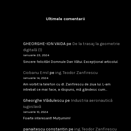
Industria de Apărare: De la Silozuri Rigide la Ec
...
Ultimele comentarii
februarie 9, 2026
Citește
GHEORGHE-ION VAIDA
pe
De la trasaj la geometrie
digitală (1)
ianuarie 23, 2024
Analfabetism Strategic
Sincere felicitări Domnule Dan Vătui. Excepțional articolul.
...
Ciobanu Emil
pe
ing. Teodor Zanfirescu
ianuarie 14, 2024
februarie 8, 2026
Citește
Am vorbit la telefon cu dl. Zanfirescu de ziua lui. L-am
intrebat ce mai face, a răspuns, mă gândesc cum…
Gheorghe Vlădulescu
pe
Industria aeronautică
IAR-99 SM – scandal tehnic sau birocratic?
iugoslavă
...
ianuarie 10, 2024
Foarte interesant! Mulțumim!