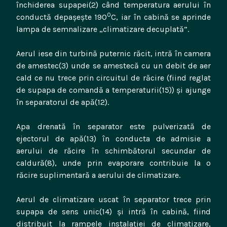
închiderea supapei(2) când temperatura aerului în
0
conductă depașește 190
C, iar în cabină se aprinde
lampa de semnalizare „climatizare decuplată”.
Aerul iese din turbină puternic răcit, intră în camera
de amestec(3) unde se amestecă cu un debit de aer
cald ce nu trece prin circuitul de răcire (fiind reglat
de supapa de comandă a temperaturii(15)) și ajunge
în separatorul de apă(12).
Apa drenată în separator este pulverizată de
ejectorul de apă(13) în conducta de admisie a
aerului de răcire în schimbătorul secundar de
caldură(8), unde prin evaporare contribuie la o
răcire suplimentară a aerului de climatizare.
Aerul de climatizare uscat în separator trece prin
supapa de sens unic(14) și intră în cabină, fiind
distribuit la rampele instalației de climatizare,