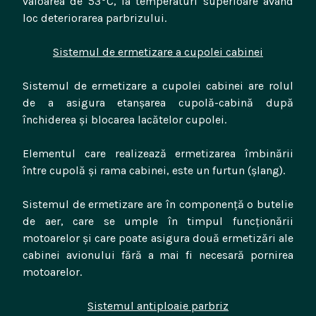
valoarea de 53
C, la temperaturi superioare având
loc deteriorarea parbrizului.
Sistemul de ermetizare a cupolei cabinei
Sistemul de ermetizare a cupolei cabinei are rolul
de a asigura etanșarea cupolă-cabină după
închiderea și blocarea lacătelor cupolei.
Elementul care realizează ermetizarea îmbinării
între cupolă și rama cabinei, este un furtun (șlang).
Sistemul de ermetizare are în componență o butelie
de aer, care se umple în timpul funcționării
motoarelor și care poate asigura două ermetizări ale
cabinei avionului fără a mai fi necesară pornirea
motoarelor.
Sistemul antiploaie parbriz