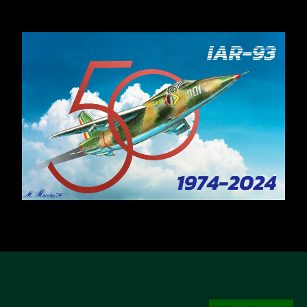
februarie 8, 2026
Citește
Analiza unui impas
...
februarie 8, 2026
Citește
DE CE NU PRODUCEM DRONE? EPISODUL 1
...
februarie 10, 2026
Citește
De ce nu producem drone? Episodul 1