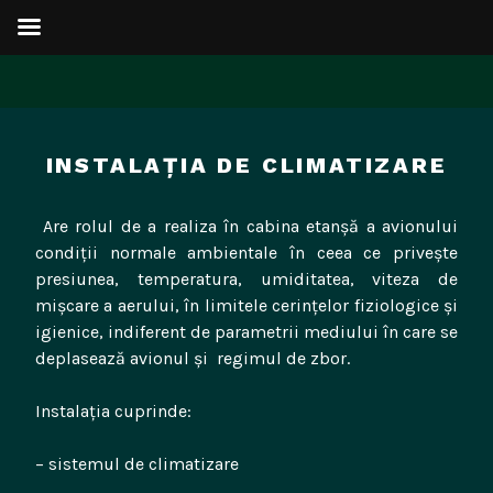
Sari
la
INSTALAȚIA DE CLIMATIZARE
conținut
Are rolul de a realiza în cabina etanșă a avionului
condiții normale ambientale în ceea ce privește
presiunea, temperatura, umiditatea, viteza de
mișcare a aerului, în limitele cerințelor fiziologice și
igienice, indiferent de parametrii mediului în care se
deplasează avionul și regimul de zbor.
Instalația cuprinde:
– sistemul de climatizare