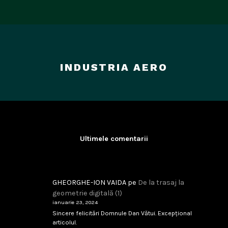
INDUSTRIA AERO
Ultimele comentarii
GHEORGHE-ION VAIDA
pe
De la trasaj la
geometrie digitală (1)
ianuarie 23, 2024
Sincere felicitări Domnule Dan Vătui. Excepțional
articolul.