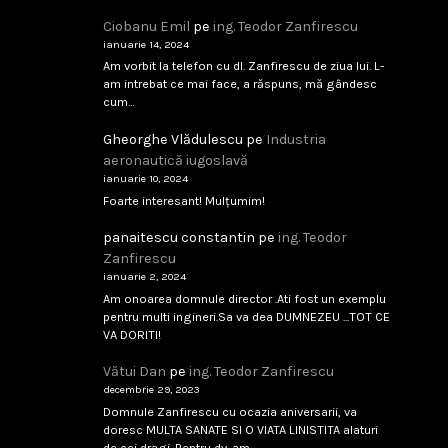
Ciobanu Emil
pe
ing. Teodor Zanfirescu
ianuarie 14, 2024
Am vorbit la telefon cu dl. Zanfirescu de ziua lui. L-
am intrebat ce mai face, a răspuns, mă gândesc
cum…
Gheorghe Vlădulescu
pe
Industria
aeronautică iugoslavă
ianuarie 10, 2024
Foarte interesant! Mulțumim!
panaitescu constantin
pe
ing. Teodor
Zanfirescu
ianuarie 2, 2024
Am onoarea domnule director .Ati fost un exemplu
pentru multi ingineri.Sa va dea DUMNEZEU ...TOT CE
VA DORITI!
Vătui Dan
pe
ing. Teodor Zanfirescu
decembrie 29, 2023
Domnule Zanfirescu cu ocazia aniversarii, va
doresc MULTA SANATE SI O VIATA LINISTITA alaturi
de cei dragi. Pentru dv. am…