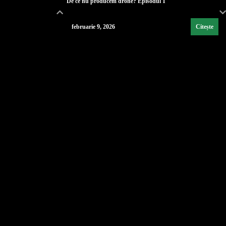
De ce nu producem drone? Episodul 1
februarie 9, 2026
Citește
Lecția de strategie poloneză
...
februarie 9, 2026
Citește
Industria de Apărare: De la Silozuri Rigide la Ec
...
februarie 9, 2026
Citește