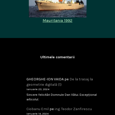
Mauritania 1992
Ultimele comentarii
GHEORGHE-ION VAIDA
pe
De la trasaj la
geometrie digitală (1)
ianuarie 23, 2024
Sincere felicitări Domnule Dan Vătui. Excepțional
articolul.
Ciobanu Emil
pe
ing. Teodor Zanfirescu
ianuarie 14, 2024