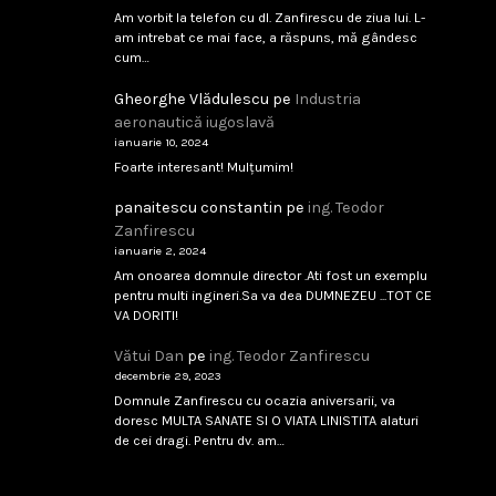
Am vorbit la telefon cu dl. Zanfirescu de ziua lui. L-
am intrebat ce mai face, a răspuns, mă gândesc
cum…
Gheorghe Vlădulescu
pe
Industria
aeronautică iugoslavă
ianuarie 10, 2024
Foarte interesant! Mulțumim!
panaitescu constantin
pe
ing. Teodor
Zanfirescu
ianuarie 2, 2024
Am onoarea domnule director .Ati fost un exemplu
pentru multi ingineri.Sa va dea DUMNEZEU ...TOT CE
VA DORITI!
Vătui Dan
pe
ing. Teodor Zanfirescu
decembrie 29, 2023
Domnule Zanfirescu cu ocazia aniversarii, va
doresc MULTA SANATE SI O VIATA LINISTITA alaturi
de cei dragi. Pentru dv. am…