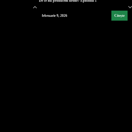
De ce nu producem drone? Episodul 1
februarie 9, 2026
Citește
Lecția de strategie poloneză
...
februarie 9, 2026
Citește
Industria de Apărare: De la Silozuri Rigide la Ec
...
februarie 9, 2026
Citește