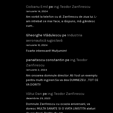
Ciobanu Emil
pe
ing. Teodor Zanfirescu
ianuarie 14, 2024
Am vorbit la telefon cu dl. Zanfirescu de ziua lui. L-
am intrebat ce mai face, a răspuns, mă gândesc
cum…
Gheorghe Vlădulescu
pe
Industria
aeronautică iugoslavă
ianuarie 10, 2024
Foarte interesant! Mulțumim!
panaitescu constantin
pe
ing. Teodor
Zanfirescu
ianuarie 2, 2024
Am onoarea domnule director .Ati fost un exemplu
pentru multi ingineri.Sa va dea DUMNEZEU ...TOT CE
VA DORITI!
Vătui Dan
pe
ing. Teodor Zanfirescu
decembrie 29, 2023
Domnule Zanfirescu cu ocazia aniversarii, va
doresc MULTA SANATE SI O VIATA LINISTITA alaturi
de cei dragi. Pentru dv. am…