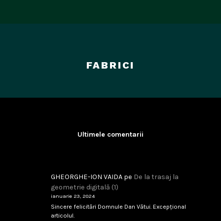
FABRICI
Ultimele comentarii
GHEORGHE-ION VAIDA
pe
De la trasaj la
geometrie digitală (1)
ianuarie 23, 2024
Sincere felicitări Domnule Dan Vătui. Excepțional
articolul.