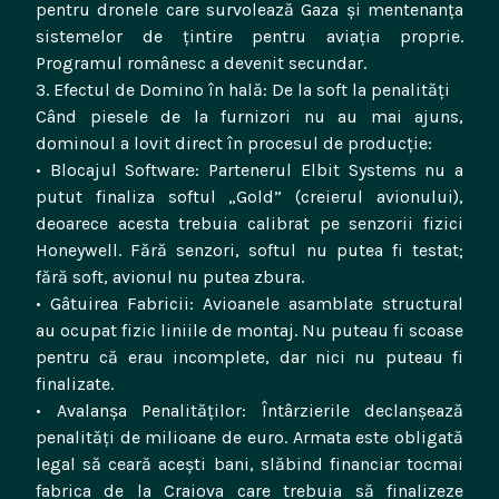
pentru dronele care survolează Gaza și mentenanța
sistemelor de țintire pentru aviația proprie.
Programul românesc a devenit secundar.
3. Efectul de Domino în hală: De la soft la penalități
Când piesele de la furnizori nu au mai ajuns,
dominoul a lovit direct în procesul de producție:
• Blocajul Software: Partenerul Elbit Systems nu a
putut finaliza softul „Gold” (creierul avionului),
deoarece acesta trebuia calibrat pe senzorii fizici
Honeywell. Fără senzori, softul nu putea fi testat;
fără soft, avionul nu putea zbura.
• Gâtuirea Fabricii: Avioanele asamblate structural
au ocupat fizic liniile de montaj. Nu puteau fi scoase
pentru că erau incomplete, dar nici nu puteau fi
finalizate.
• Avalanșa Penalităților: Întârzierile declanșează
penalități de milioane de euro. Armata este obligată
legal să ceară acești bani, slăbind financiar tocmai
fabrica de la Craiova care trebuia să finalizeze