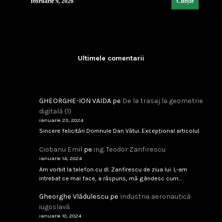
februarie 9, 2026
Citește
Ultimele comentarii
Industria de Apărare: De la Silozuri Rigide la Ec
...
februarie 9, 2026
Citește
GHEORGHE-ION VAIDA
pe
De la trasaj la geometrie
digitală (1)
ianuarie 23, 2024
Sincere felicitări Domnule Dan Vătui. Excepțional articolul.
Analfabetism Strategic
Ciobanu Emil
pe
ing. Teodor Zanfirescu
...
ianuarie 14, 2024
Am vorbit la telefon cu dl. Zanfirescu de ziua lui. L-am
februarie 8, 2026
Citește
intrebat ce mai face, a răspuns, mă gândesc cum…
Gheorghe Vlădulescu
pe
Industria aeronautică
iugoslavă
ianuarie 10, 2024
IAR-99 SM – scandal tehnic sau birocratic?