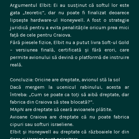
​Argumentul Elbit: Ei au susținut că softul lor este
gata „teoretic”, dar nu poate fi finalizat deoarece
lipsește hardware-ul Honeywell. A fost o strategie
juridică pentru a evita penalitățile oricum prea mici
față de cele pentru Craiova.
Fără piesele fizice, Elbit nu a putut livra Soft-ul Gold
– versiunea finală, certificată și fără erori, care
permite avionului să devină o platformă de instruire
reală.
​Concluzia: Oricine are dreptate, avionul stă la sol
​Dacă mergem la ucenicul rabinului, acesta ar
întreba: „Cum se poate ca toți să aibă dreptate, dar
fabrica din Craiova să stea blocată?”.
​MApN are dreptate să ceară avioanele plătite.
​Avioane Craiova are dreptate că nu poate fabrica
cipuri sau softuri israeliene.
​Elbit și Honeywell au dreptate că războaiele lor din