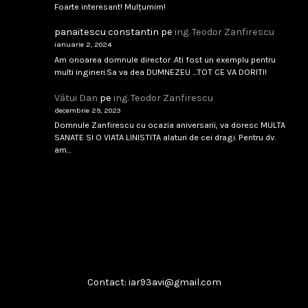
Foarte interesant! Mulțumim!
...
panaitescu constantin
pe
ing. Teodor Zanfirescu
ianuarie 2, 2024
februarie 8, 2026
Citește
Am onoarea domnule director .Ati fost un exemplu pentru
multi ingineri.Sa va dea DUMNEZEU ...TOT CE VA DORITI!
Vătui Dan
pe
ing. Teodor Zanfirescu
Singapore 1994
decembrie 29, 2023
...
Domnule Zanfirescu cu ocazia aniversarii, va doresc MULTA
SANATE SI O VIATA LINISTITA alaturi de cei dragi. Pentru dv.
am…
februarie 8, 2026
Citește
Boeing T-7A
...
februarie 8, 2026
Citește
Contact: iar93avi@gmail.com