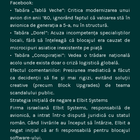
Facebook:
• Tabăra „Tablă Veche”: Critica modernizarea unui
avion din anii ’80, ignorând faptul că valoarea stă în
avionica de generația a 5-a, nu în structură.
• Tabăra „Dorel”: Acuza incompetența specialiștilor
locali, fără să înțeleagă că blocajul era cauzat de
microcipuri asiatice inexistente pe piață
• Tabăra „Conspirației”: Vedea o trădare națională
acolo unde exista doar o criză logistică globală.
Efectul comentariilor: Presiunea mediatică a făcut
ca decidenții să fie și mai rigizi, evitând soluții
creative (precum Block Upgrades) de teama
scandalului public.
​Strategia inițială de negare a Elbit Systems
​Firma israeliană Elbit Systems, responsabilă de
avionică, a intrat într-o dispută juridică cu statul
român. Când livrările au început să întârzie, Elbit a
negat inițial că ar fi responsabilă pentru blocajul
software-ului.