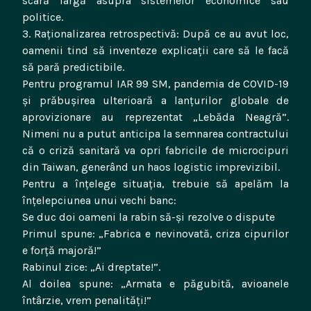
scară largă asupra sistemelor economice sau
politice.
3. Raționalizarea retrospectivă: După ce au avut loc,
oamenii tind să inventeze explicații care să le facă
să pară predictibile.
Pentru programul IAR 99 SM, pandemia de COVID-19
și prăbușirea ulterioară a lanțurilor globale de
aprovizionare au reprezentat „Lebăda Neagră”.
Nimeni nu a putut anticipa la semnarea contractului
că o criză sanitară va opri fabricile de microcipuri
din Taiwan, generând un haos logistic imprevizibil.
Pentru a înțelege situația, trebuie să apelăm la
înțelepciunea unui vechi banc:
Se duc doi oameni la rabin să-și rezolve o dispute
Primul spune: „Fabrica e nevinovată, criza cipurilor
e forță majoră!”
Rabinul zice: „Ai dreptate!”.
Al doilea spune: „Armata e păgubită, avioanele
întârzie, vrem penalități!”