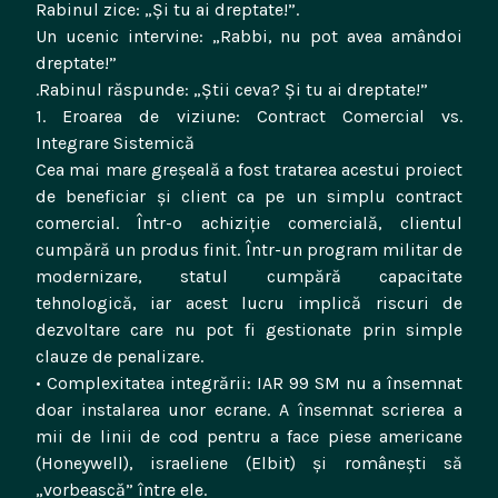
Rabinul zice: „Și tu ai dreptate!”.
Un ucenic intervine: „Rabbi, nu pot avea amândoi
dreptate!”
.Rabinul răspunde: „Știi ceva? Și tu ai dreptate!”
1. Eroarea de viziune: Contract Comercial vs.
Integrare Sistemică
Cea mai mare greșeală a fost tratarea acestui proiect
de beneficiar și client ca pe un simplu contract
comercial. Într-o achiziție comercială, clientul
cumpără un produs finit. Într-un program militar de
modernizare, statul cumpără capacitate
tehnologică, iar acest lucru implică riscuri de
dezvoltare care nu pot fi gestionate prin simple
clauze de penalizare.
• Complexitatea integrării: IAR 99 SM nu a însemnat
doar instalarea unor ecrane. A însemnat scrierea a
mii de linii de cod pentru a face piese americane
(Honeywell), israeliene (Elbit) și românești să
„vorbească” între ele.