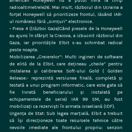
american Honeywell nu a putut livra la timp
radioaltimetrele26. Mai mult, războiul din Ucraina a
forțat Honeywell să prioritizeze frontul, lăsând IAR-
ul românesc fără „simțuri” electronice.
• Piesa 4 ((război Gaza)Când piesele de la Honeywell
au ajuns în sfârșit la Craiova, a izbucnit războiul din
Gaza, iar prioritățile Elbit s-au schimbat radical
peste noapte.
​Mobilizarea „Creierelor”: Multi ingineri de software
de elită de la Elbit, care dețineau „cheile” pentru
instalarea și calibrarea Soft-ului Gold ( Golden
Release:- reprezintă versiunea finală, completă și
testată a unui program informatic, care este gata să
fie livrată beneficiarului și instalată pe
echipamentele de serie) IAR 99 SM, au fost
mobilizați ca rezerviști în armata israeliană (IDF).
​Urgența de Stat: Sub legea marțială, Elbit a trebuit
să își direcționeze toate resursele tehnice către
nevoile imediate ale frontului propriu: senzori