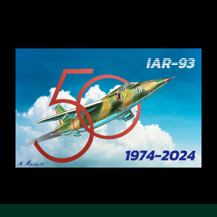
​IAR-99 SM: Soluția „Block Upgrade”
...
februarie 8, 2026
Citește
Analiza unui impas
...
februarie 8, 2026
Citește
DE CE NU PRODUCEM DRONE? EPISODUL 1
...
februarie 10, 2026
Citește