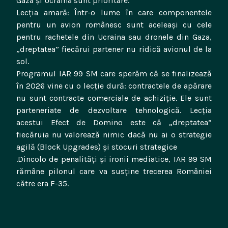
Gaza și Ucraina sunt prioritare.
​Lecția amară: Într-o lume în care componentele
pentru un avion românesc sunt aceleași cu cele
pentru rachetele din Ucraina sau dronele din Gaza,
„dreptatea” fiecărui partener nu ridică avionul de la
sol.
Programul IAR 99 SM care sperăm că se finalizează
în 2026 vine cu o lecție dură: contractele de apărare
nu sunt contracte comerciale de achiziție. Ele sunt
parteneriate de dezvoltare tehnologică. Lecția
acestui Efect de Domino este că „dreptatea”
fiecăruia nu valorează nimic dacă nu ai o strategie
agilă (Block Upgrades) și stocuri strategice
.Dincolo de penalități și ironii mediatice, IAR 99 SM
rămâne pilonul care va susține trecerea României
către era F-35.