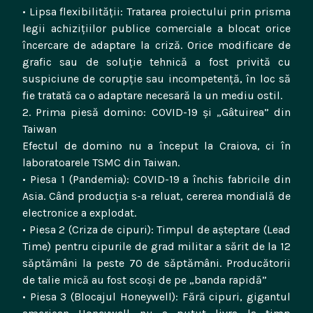
• Lipsa flexibilității: Tratarea proiectului prin prisma
legii achizițiilor publice comerciale a blocat orice
încercare de adaptare la criză. Orice modificare de
grafic sau de soluție tehnică a fost privită cu
suspiciune de corupție sau incompetență, în loc să
fie tratată ca o adaptare necesară la un mediu ostil.
2. Prima piesă domino: COVID-19 și „Gâtuirea” din
Taiwan
Efectul de domino nu a început la Craiova, ci în
laboratoarele TSMC din Taiwan.
• Piesa 1 (Pandemia): COVID-19 a închis fabricile din
Asia. Când producția s-a reluat, cererea mondială de
electronice a explodat.
• Piesa 2 (Criza de cipuri): Timpul de așteptare (Lead
Time) pentru cipurile de grad militar a sărit de la 12
săptămâni la peste 70 de săptămâni. Producătorii
de talie mică au fost scoși de pe „banda rapidă”
• Piesa 3 (Blocajul Honeywell): Fără cipuri, gigantul