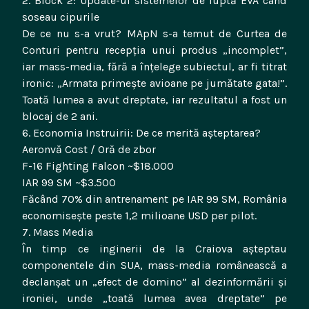
2. Block 2: Update-ul sistemelor de luptă EVA când
soseau cipurile
De ce nu s-a vrut? MApN s-a temut de Curtea de
Conturi pentru recepția unui produs „incomplet”,
iar mass-media, fără a înțelege subiectul, ar fi titrat
ironic: „Armata primește avioane pe jumătate gata!”.
Toată lumea a avut dreptate, iar rezultatul a fost un
blocaj de 2 ani.
6. Economia Instruirii: De ce merită așteptarea?
Aeronvă Cost / Oră de zbor
F-16 Fighting Falcon ~$18.000
IAR 99 SM ~$3.500
Făcând 70% din antrenament pe IAR 99 SM, România
economisește peste 1,2 milioane USD per pilot.
7. Mass Media
În timp ce inginerii de la Craiova așteptau
componentele din SUA, mass-media românească a
declanșat un „efect de domino” al dezinformării și
ironiei, unde „toată lumea avea dreptate” pe