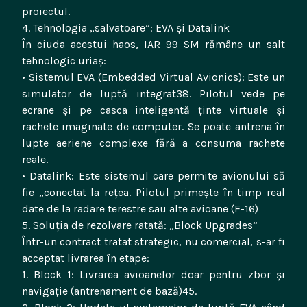
proiectul.
4. Tehnologia „salvatoare”: EVA și Datalink
În ciuda acestui haos, IAR 99 SM rămâne un salt
tehnologic uriaș:
• Sistemul EVA (Embedded Virtual Avionics): Este un
simulator de luptă integrat38. Pilotul vede pe
ecrane și pe casca inteligentă ținte virtuale și
rachete imaginate de computer. Se poate antrena în
lupte aeriene complexe fără a consuma rachete
reale.
• Datalink: Este sistemul care permite avionului să
fie „conectat la rețea. Pilotul primește în timp real
date de la radare terestre sau alte avioane (F-16)
5. Soluția de rezolvare ratată: „Block Upgrades”
Într-un contract tratat strategic, nu comercial, s-ar fi
acceptat livrarea în etape:
1. Block 1: Livrarea avioanelor doar pentru zbor și
navigație (antrenament de bază)45.