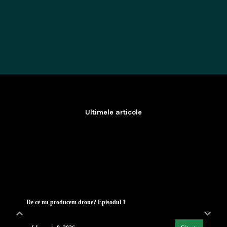
Ultimele articole
De ce nu producem drone? Episodul 1
februarie 9, 2026
Citește
Lecția de strategie poloneză
...