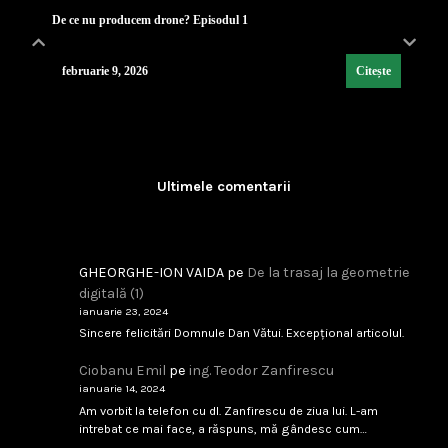
De ce nu producem drone? Episodul 1
februarie 9, 2026
Citește
Lecția de strategie poloneză
...
Ultimele comentarii
februarie 9, 2026
Citește
GHEORGHE-ION VAIDA
pe
De la trasaj la geometrie
digitală (1)
ianuarie 23, 2024
Industria de Apărare: De la Silozuri Rigide la Ec
Sincere felicitări Domnule Dan Vătui. Excepțional articolul.
...
Ciobanu Emil
pe
ing. Teodor Zanfirescu
ianuarie 14, 2024
februarie 9, 2026
Citește
Am vorbit la telefon cu dl. Zanfirescu de ziua lui. L-am
intrebat ce mai face, a răspuns, mă gândesc cum…