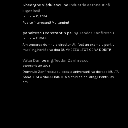
Gheorghe Vlădulescu
pe
Industria aeronautică
Analfabetism Strategic
iugoslavă
...
ianuarie 10, 2024
Foarte interesant! Mulțumim!
februarie 8, 2026
Citește
panaitescu constantin
pe
ing. Teodor Zanfirescu
ianuarie 2, 2024
Am onoarea domnule director .Ati fost un exemplu pentru
multi ingineri.Sa va dea DUMNEZEU ...TOT CE VA DORITI!
IAR-99 SM – scandal tehnic sau birocratic?
Vătui Dan
pe
ing. Teodor Zanfirescu
...
decembrie 29, 2023
Domnule Zanfirescu cu ocazia aniversarii, va doresc MULTA
februarie 8, 2026
Citește
SANATE SI O VIATA LINISTITA alaturi de cei dragi. Pentru dv.
am…
Singapore 1994
...
februarie 8, 2026
Citește