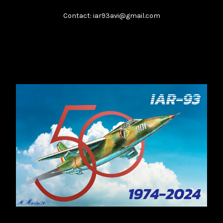
Contact: iar93avi@gmail.com
Boeing T-7A
...
februarie 8, 2026
Citește
​IAR-99 SM: Soluția „Block Upgrade”
...
februarie 8, 2026
Citește
Analiza unui impas
...